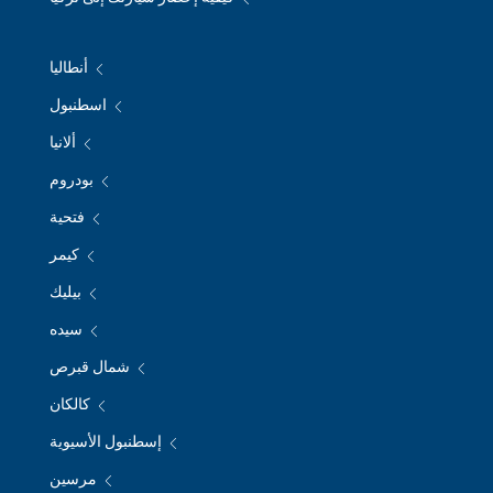
أنطاليا
اسطنبول
ألانيا
بودروم
فتحية
كيمر
بيليك
سيده
شمال قبرص
كالكان
إسطنبول الأسيوية
مرسين