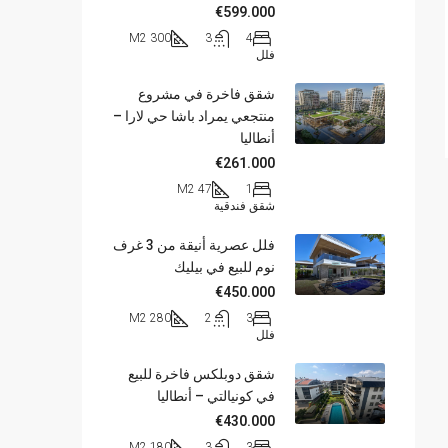
€599.000
300 M2
3
4
فلل
شقق فاخرة في مشروع
منتجعي يمراد باشا حي لارا –
أنطاليا
€261.000
47 M2
1
شقق فندقية
فلل عصرية أنيقة من 3 غرف
نوم للبيع في بيليك
€450.000
280 M2
2
3
فلل
شقق دوبلكس فاخرة للبيع
في كونيالتي – أنطاليا
€430.000
180 M2
3
3