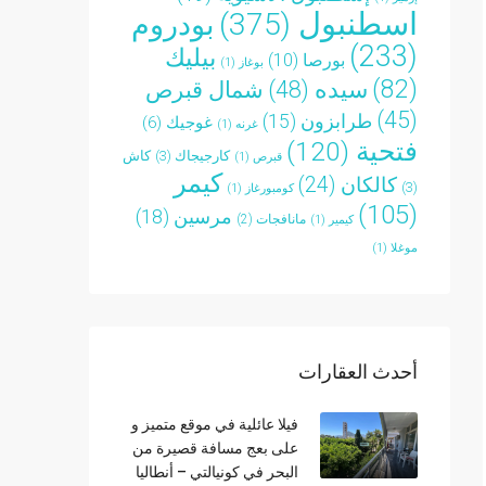
اسطنبول
(375)
بودروم
(233)
بيليك
بورصا
(10)
بوغاز
(1)
(82)
سيده
(48)
شمال قبرص
(45)
طرابزون
(15)
غوجيك
(6)
غرنه
(1)
فتحية
(120)
كارجيجاك
(3)
كاش
قبرص
(1)
كيمر
كالكان
(24)
(3)
كومبورغاز
(1)
(105)
مرسين
(18)
مانافجات
(2)
كيمير
(1)
موغلا
(1)
أحدث العقارات
فيلا عائلية في موقع متميز و
على بعج مسافة قصيرة من
البحر في كونيالتي – أنطاليا