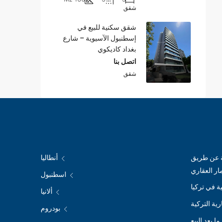
شقق
شقق سكنية للبيع في
إسطنبول الآسيوية – شارع
بغداد كاديكوي
اتصل بنا
شقق
ة عن طريق
أنطاليا
مار العقاري
اسطنبول
ة في تركيا
ألانيا
ية التركية
بودروم
ا بعد البيع