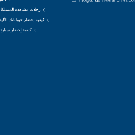
info@turkishrivierahomes.c
رحلات مشاهدة الممتلكات
كيفية إحضار حيواناتك الأليف
كيفية إحضار سيارتك