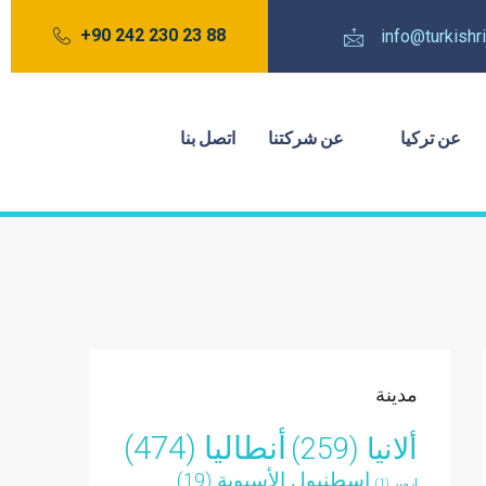
88 23 230 242 90+
info@turkish
عن تركيا
عن شركتنا
اتصل بنا
مدينة
أنطاليا
(474)
ألانيا
(259)
إسطنبول الأسيوية
(19)
إزمير
(1)