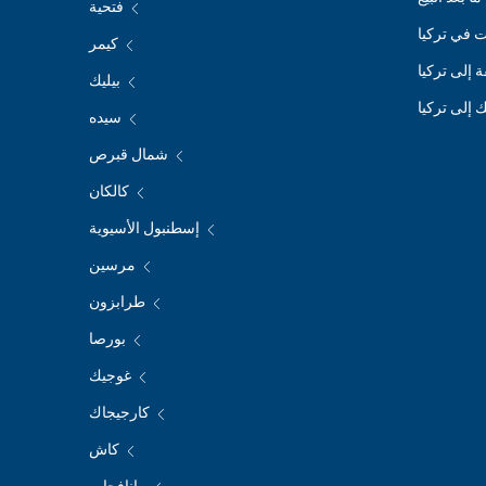
فتحية
 في تركيا
كيمر
ة إلى تركيا
بيليك
 إلى تركيا
سيده
شمال قبرص
كالكان
إسطنبول الأسيوية
مرسين
طرابزون
بورصا
غوجيك
كارجيجاك
كاش
مانافجات