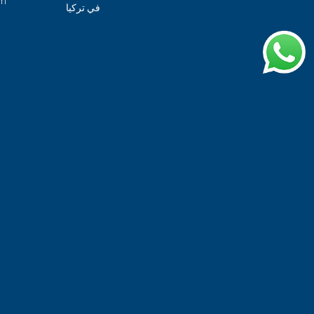
om
في تركيا