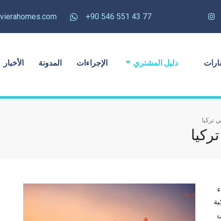
rivierahomes.com
77 43 551 546 90+
ارات
دليل المشتري
الإجراءات
المدونة
الأخبار
 تركيا
ركيا
ء
ية
ض