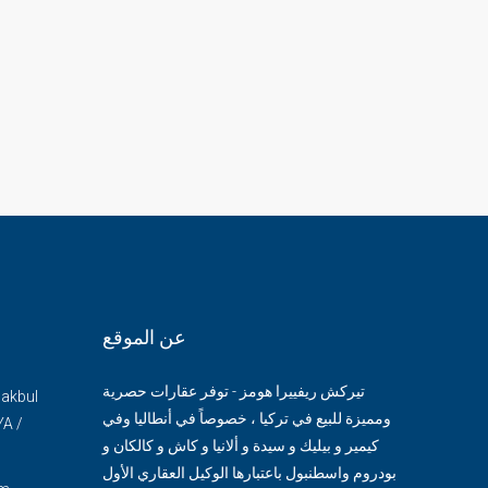
عن الموقع
تيركش ريفييرا هومز - توفر عقارات حصرية
Makbul
ومميزة للبيع في تركيا ، خصوصاً في أنطاليا وفي
YA /
كيمير و بيليك و سيدة و ألانيا و كاش و كالكان و
بودروم واسطنبول باعتبارها الوكيل العقاري الأول