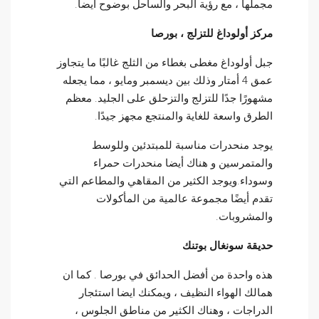
مجملها ، مع رؤية البحر والساحل بوضوح أيضا.
مركز أولوداغ للتزلج ، بورصا
جبل أولوداغ مغطى بغطاء من الثلج غالبًا ما يتجاوز
عمق 4 أمتار وذلك بين ديسمبر ومايو ، مما يجعله
مشهورًا جدًا للتزلج والتزحلق على الجليد. معظم
الطرق واسعة للغاية والمنتجع مجهز جيدًا.
يوجد منحدرات مناسبة للمبتدئين وللوسط
والمتمرسين و هناك أيضا منحدرات حمراء
وسوداء.ويوجد الكثير من المقاهي والمطاعم التي
تقدم أيضًا مجموعة عالمية من المأكولات
والمشروبات.
حديقة سونغال بوتنك
هذه واحدة من أفضل الحدائق في بورصا . كما ان
همالك الهواء النظيف ، ويمكنك ايضا استئجار
الدراجات ، وهناك الكثير من مناطق الجلوس ،