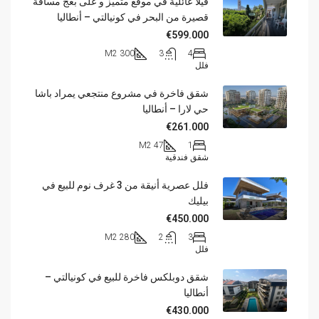
فيلا عائلية في موقع متميز و على بعج مسافة
قصيرة من البحر في كونيالتي – أنطاليا
€599.000
300 M2
3
4
فلل
شقق فاخرة في مشروع منتجعي يمراد باشا
حي لارا – أنطاليا
€261.000
47 M2
1
شقق فندقية
فلل عصرية أنيقة من 3 غرف نوم للبيع في
بيليك
€450.000
280 M2
2
3
فلل
شقق دوبلكس فاخرة للبيع في كونيالتي –
أنطاليا
€430.000