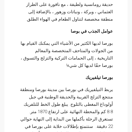
حديقة رومانسية ولطيفة ، مع نافورة على الطراز
العثماني ، وبركة ، ونباتات وزهور ، بالإضافة إلى
منطقة مخصصة لتناول الطعام في الهواء الطلق.
عوامل الجذب في بوصا
بورصا لديها الكثير من الأشياء التي يمكنك القيام بها
من الجولات والمتاحف المتخصصة والمعالم
التاريخية ، إلى الحمامات التركية والتزلج والتسوق ،
بورصا حقًا لديها كل شيء!
بورصا تيلفيريك
يربط التيلفيريك في بورصا بين مدينة بورصا ومنطقة
منتجع التزلج القريبة والحديقة الوطنية في جبل
أولوداغ المغطى بالثلوج. يبلغ طول الخط للتلفريك
8.8 كم والمحطة النهائية على ارتفاع 1870 متر.
تستغرق الرحلة بأكملها من البداية إلى النهاية حوالي
22 دقيقة. ستتمتع بإطلالات خلابة على بورصا في