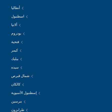
أنطاليا
اسطنبول
ألانيا
بودروم
فتحية
كيمر
بيليك
سيده
شمال قبرص
كالكان
إسطنبول الأسيوية
مرسين
طرابزون