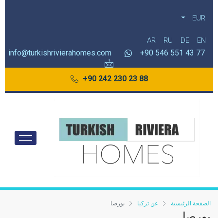
EUR
AR
RU
DE
EN
info@turkishrivierahomes.com
77 43 551 546 90+
88 23 230 242 90+
الصفحة الرئيسية
عن تركيا
بورصا
بورصا