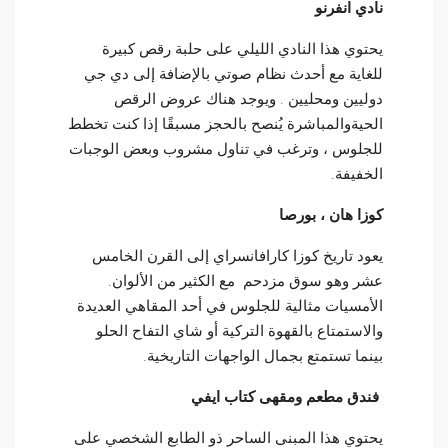
نادي انفرنو
يحتوي هذا النادي الليلي على حلبة رقص كبيرة
للغاية مع أحدث نظام صوتي بالإضافة إلى دي جي
دوليين ومحليين . ويوجد هناك عروض الرقص
الحيةوالمباشرة يُنصح بالحجز مسبقًا إذا كنت تخطط
للجلوس ، وترغب في تناول مشروب وبعض الوجبات
الخفيفة.
كوزا هان ، بورصا
يعود تاريخ كوزا كارافانسراي إلى القرن الخامس
عشر وهو سوق مزدحم مع الكثير من الألوان.
الأمسيات مثالية للجلوس في أحد المقاهي العديدة
والاستمتاع بالقهوة التركية أو شاي التفاح الحلو
بينما تستمتع بجمال الواجهات التاريخية.
فندق مطعم ومقهى كتاب ايفي
يحتوي هذا المبنى الساحر ذو الطابع الشخصي على