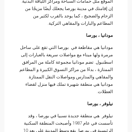
الموقع مثل حمامات السباحة ومراكز اللياقة البدنية.
إن إقامتك في مدينة بورصا يجعلك أيضًا مزيجًا من
الزحام والضجيج ، كما يوجد بالقرب لكثير من
المطاعم والبارات والمقاهي التركية.
مودانيا ، بورصا
مودانيا هي مقاطعة في بورصا التي تقع على ساحل
مرمرة ولها ميناء مع مواصلات سريعة بالعبارات إلى
اسطنبول. تضم مودانيا مجموعة كاملة من المرافق
الممتازة ، بدءًا من مراكز التسوق الكبيرة و المطاعم
والمقاهي والمدارس ومواصلات النقل الممتازة.
مودانيا هي منطقة شهيرة تملك فيها منزل لقضاء
العطلات.
نيلوفر ، بورصا
نيلوفر هي منطقة جديدة نسبيا في بورصا ، وقد
تأسست في عام 1987 وأصبحت المنطقة السكنية
الرئيسية في بورصا. يقع وسط المدينة على بعد 10