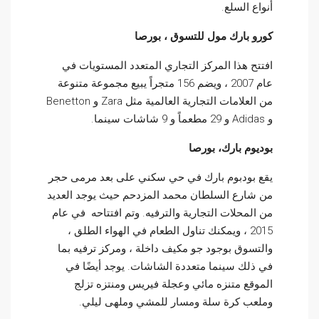
أنواع السلع.
كورو بارك مول للتسوق ، بورصا
افتتح هذا المركز التجاري المتعدد المستويات في
عام 2007 ، ويضم 156 متجراً يبيع مجموعة متنوعة
من العلامات التجارية العالمية مثل Zara و Benetton
و Adidas و 29 مطعماً و 9 شاشات سينما.
بوديوم بارك، بورصا
يقع بودبوم بارك في حي سكني على بعد مرمى حجر
من شارع السلطان محمد المزدحم حيث يوجد العديد
من المحلات التجارية والترفيه. وتم افتتاحه في عام
2015 ، ويمكنك تناول الطعام في الهواء الطلق ،
والتسوق بوجود جو مكيف داخلة ، ومركز ترفيه بما
في ذلك سينما متعددة الشاشات. يوجد أيضًا في
الموقع متنزه مائي وعجلة فيريس ومنتزه تزلج
وملعب كرة سلة ومسار للمشي وملهى ليلي.