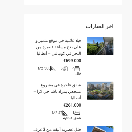
اخر العقارات
فيلا عائلية في موقع متميز و
على بعج مسافة قصيرة من
البحر في كونيالتي – أنطاليا
€599.000
300 M2
3
4
فلل
شقق فاخرة في مشروع
منتجعي يمراد باشا حي لارا –
أنطاليا
€261.000
47 M2
1
شقق فندقية
فلل عصرية أنيقة من 3 غرف