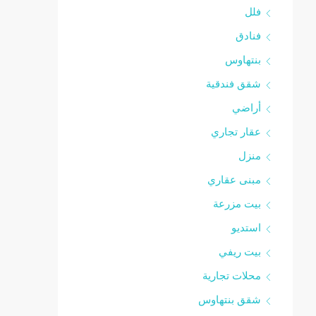
فلل
فنادق
بنتهاوس
شقق فندقية
أراضي
عقار تجاري
منزل
مبنى عقاري
بيت مزرعة
استديو
بيت ريفي
محلات تجارية
شقق بنتهاوس