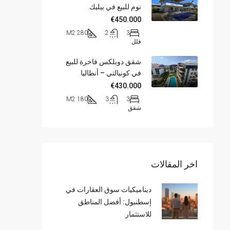
نوم للبيع في بيليك
€450.000
280 M2
2
3
فلل
شقق دوبلكس فاخرة للبيع
في كونيالتي – أنطاليا
€430.000
180 M2
3
3
شقق
اخر المقالات
ديناميكيات سوق العقارات في
إسطنبول: أفضل المناطق
للاستثمار