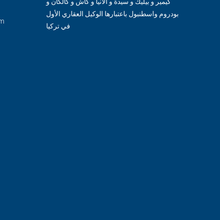
كيمير و بيليك و سيدة و ألانيا و كاش و كالكان و
بودروم واسطنبول باعتبارها الوكيل العقاري الأول
om
في تركيا