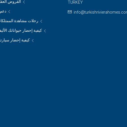
القروض العقار
TURKEY
دعم م
info@turkishrivierahomes.c
رحلات مشاهدة الممتلكات
كيفية إحضار حيواناتك الأليف
كيفية إحضار سيارتك