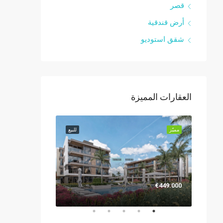
قصر
أرض قندقية
شقق استوديو
العقارات المميزة
للبيع
مميّز
للبيع
مميّز
€1.299.000
€449.000