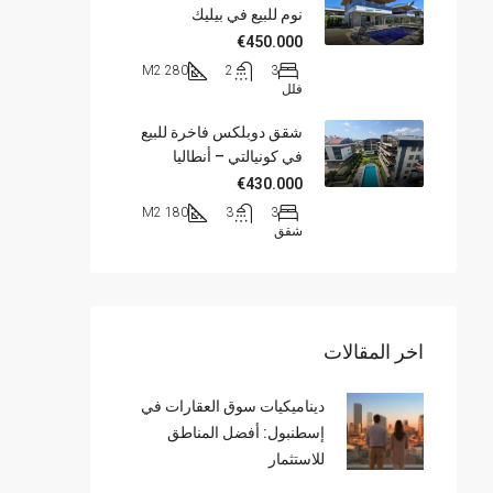
نوم للبيع في بيليك
€450.000
280 M2
2
3
فلل
شقق دوبلكس فاخرة للبيع
في كونيالتي – أنطاليا
€430.000
180 M2
3
3
شقق
اخر المقالات
ديناميكيات سوق العقارات في
إسطنبول: أفضل المناطق
للاستثمار