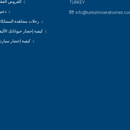
القروض العقار
TURKEY
دعم م
info@turkishrivierahomes.c
رحلات مشاهدة الممتلكات
كيفية إحضار حيواناتك الأليف
كيفية إحضار سيارتك