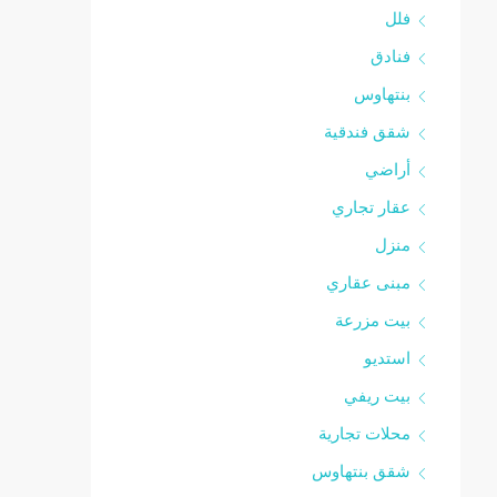
فلل
فنادق
بنتهاوس
شقق فندقية
أراضي
عقار تجاري
منزل
مبنى عقاري
بيت مزرعة
استديو
بيت ريفي
محلات تجارية
شقق بنتهاوس