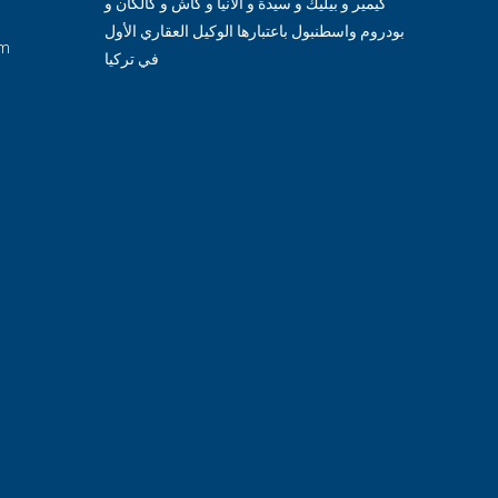
كيمير و بيليك و سيدة و ألانيا و كاش و كالكان و
بودروم واسطنبول باعتبارها الوكيل العقاري الأول
om
في تركيا