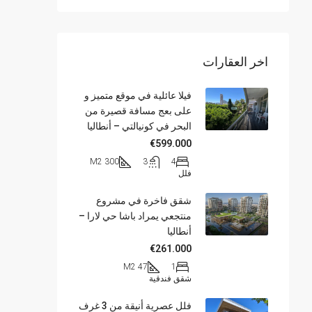
اخر العقارات
فيلا عائلية في موقع متميز و
على بعج مسافة قصيرة من
البحر في كونيالتي – أنطاليا
€599.000
300 M2
3
4
فلل
شقق فاخرة في مشروع
منتجعي يمراد باشا حي لارا –
أنطاليا
€261.000
47 M2
1
شقق فندقية
فلل عصرية أنيقة من 3 غرف