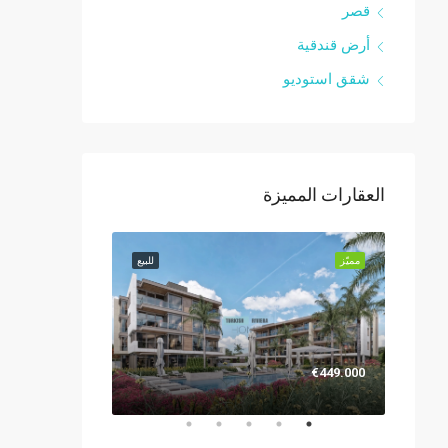
قصر
أرض قندقية
شقق استوديو
العقارات المميزة
للبيع
مميّز
للبيع
مميّز
€1.299.000
€449.000