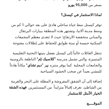
بسعر من
95,000 يورو
لماذا الاستثمار في كيستل؟
توفر كيستل نمط حياة ساحلي هادئ على بعد حوالي 9 كم من
وسط مدينة ألانيا، وتشتهر هذه المنطقة ببيارات البرتقال
والمباني منخفضة الارتفاع؛ حيث لا تتعدى معظم المجمعات
السكنية خمسة أو ستة طوابق للحفاظ على إطلالات مفتوحة.
تنتقل العائلات غالباً إلى كيستل بفضل بنيتها التحتية التعليمية
المتميزة، والتي تشمل مدرسة
“كلاسيك-إم”
الناطقة بالروسية
والجامعات المحلية. كما يوفر متنزه نهر
“ديم تشاي”
مكاناً هادئاً
للمشي بعيداً عن صخب الحشود السياحية.
إضافة إلى أن الشقق المفروشة و المطلة على البحر والقريبة
من الشاطئ تعرف إقبالاً متزايداً من المستثمرين.
فهذه الشقة
الخيار الأمثل للاستثمار
الموقـــــع: