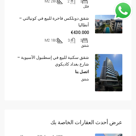
280 M2
2
3
فلل
شقق دوبلكس فاخرة للبيع في كونيالتي –
أنطاليا
€430.000
180 M2
3
3
شقق
شقق سكنية للبيع في إسطنبول الآسيوية –
شارع بغداد كاديكوي
اتصل بنا
شقق
عرض أحدث العقارات الخاصة بك