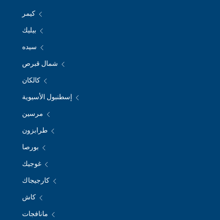
كيمر
بيليك
سيده
شمال قبرص
كالكان
إسطنبول الأسيوية
مرسين
طرابزون
بورصا
غوجيك
كارجيجاك
كاش
مانافجات