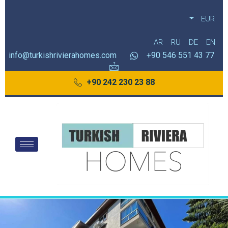
EUR
AR
RU
DE
EN
info@turkishrivierahomes.com
77 43 551 546 90+
88 23 230 242 90+