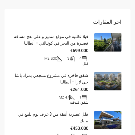
اخر العقارات
فيلا عائلية في موقع متميز و على بعج مسافة
قصيرة من البحر في كونيالتي – أنطاليا
€599.000
300 M2
3
4
فلل
شقق فاخرة في مشروع منتجعي يمراد باشا
حي لارا – أنطاليا
€261.000
47 M2
1
شقق فندقية
فلل عصرية أنيقة من 3 غرف نوم للبيع في
بيليك
€450.000