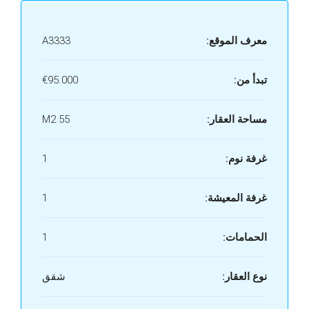
معرف الموقع:
A3333
تبدأ من:
€95.000
مساحة العقار:
55 M2
غرفة نوم:
1
غرفة المعيشة:
1
الحمامات:
1
نوع العقار:
شقق