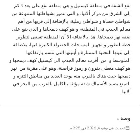
تقع الشقة في منطقة كيستيل و هي منطقة تقع على بعد 9 كم
إلى الشرق من مركز ألانيا، و التي تتميز بشواطئها المتنوعة من
شواطئ حصاة و شواطئ رملية، بالإضافة إلى قربها من أهم
معالم الجذب في المنطقة، و هو كهف ديمجاها و الذي يقع على
ضفة نهر ديمجاها. هذا بالاضافة الا أن المنطقة تسعى لتطوير
خطة لتطوير و تجهيز المساحات الخضراء الكبيرة فيها، بلاضافة
الى بنيتها التحتية الممتازة و أبنيتها التي تتسم بارتفاعها
المتوسط و من أقرب معالم الجذب الى كيستيل كهف ديمجها و
هو كهف مغطي بقرون و رموز قراصنة، وهو على مقربة من نهر
ديمجها حيث هناك بالقرب منه يوجد العديد من مناطق التنزه و
التمتع بصيد الأسماك.شقة مؤثثة بالكامل بالقرب من البحر في
ألانيا.
وصف
تحديث في يونيو 4, 2026 في 3:25 م