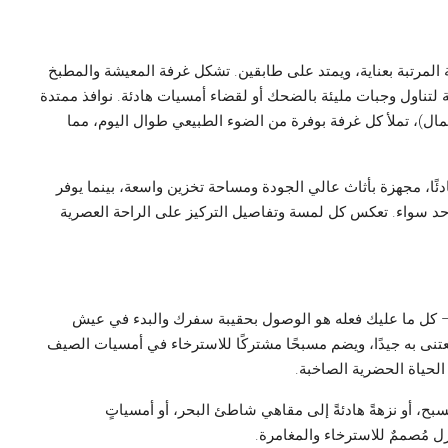
ر مربعة من المساحة المرتبة بعناية، ويمتد على طابقين. تشكل غرفة المعيشة والمطبخ
 لتناول وجبات مليئة بالضحك أو لقضاء أمسيات هادئة. نوافذ ممتدة
، تملأ كل غرفة بوفرة من الضوء الطبيعي طوال اليوم، مما
ئًا، مجهزة بأثاث عالي الجودة ومساحة تخزين واسعة، بينما يوفر
 حد سواء. تعكس كل لمسة وتفاصيل التركيز على الراحة العصرية
 – كل ما عليك فعله هو الوصول بحقيبة سفرك والبدء في عيش
تنى به جيدًا، ويضم مسبحًا مشتركًا للاسترخاء في أمسيات الصيف
لحياة الحضرية الصاخبة.
، أو نزهةً هادئةً إلى مقاهي شاطئ البحر، أو أمسياتٍ
ل مُصممٌ للاسترخاء والمغامرة.