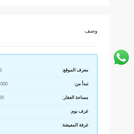
وصف
معرف الموقع:
6
تبدأ من:
.000
مساحة العقار:
0 M2
غرف نوم:
غرفة المعيشة: