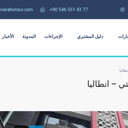
rivierahomes.com
77 43 551 546 90+
ارات
دليل المشتري
الإجراءات
المدونة
الأخبار
طاليا
 – انطاليا