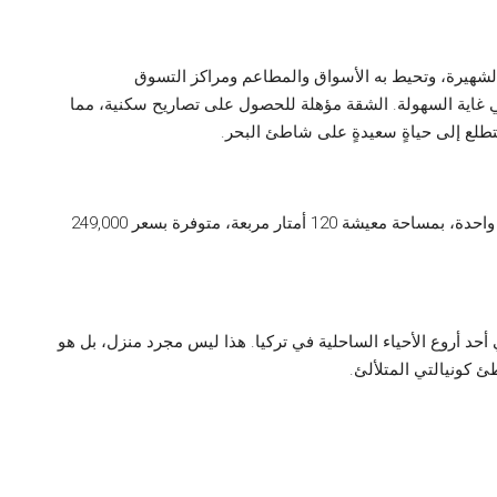
الشهيرة، وتحيط به الأسواق والمطاعم ومراكز التسوق
 غاية السهولة. الشقة مؤهلة للحصول على تصاريح سكنية، مما
ي تتطلع إلى حياةٍ سعيدةٍ على شاطئ البحر.
شقة مفروشة بالكامل من 3 غرف نوم + غرفة معيشة واحدة، بمساحة معيشة 120 أمتار مربعة، متوفرة بسعر 249,000
حد أروع الأحياء الساحلية في تركيا. هذا ليس مجرد منزل، بل هو
 كونيالتي المتلألئ.