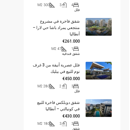
300 M2
3
4
فلل
شقق فاخرة في مشروع
منتجعي يمراد باشا حي لارا –
أنطاليا
€261.000
47 M2
1
شقق فندقية
فلل عصرية أنيقة من 3 غرف
نوم للبيع في بيليك
€450.000
280 M2
2
3
فلل
شقق دوبلكس فاخرة للبيع
في كونيالتي – أنطاليا
€430.000
180 M2
3
3
شقق