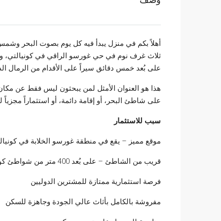
أهلاً بكم في منزل يبدأ فيه كل يوم بصوت البحر وشمس 
ثلاث غرف نوم في حي غورسو الراقي في كونيالتي، وهي 
على بُعد خمس دقائق سيراً على الأقدام من الرمال ال
هذا هو العنوان الأمثل لمن يبحثون ليس فقط عن مكان لل
على شاطئ البحر، أو إقامة دائمة، أو استثماراً مجزياً 
سبب للاستثمار
موقع مميز – يقع في منطقة غورسو الخلابة في كونيال
قريب من الشاطئ – على بُعد 400 متر من شواطئ كونيالتي الشهيرة
فرصة استثمارية ممتازة للمشترين الدوليين
مفروشة بالكامل بأثاث عالي الجودة وجاهزة للسكن