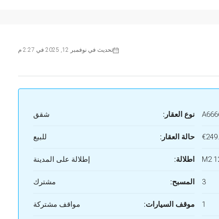
تحديث في نوفمبر 12, 2025 في 2:27 م
A666
نوع العقار:
شقق
€249
حالة العقار:
للبيع
12
اطلالة:
إطلالة على المدينة
3
المسبح:
مشترك
1
موقف السيارات:
مواقف مشتركة