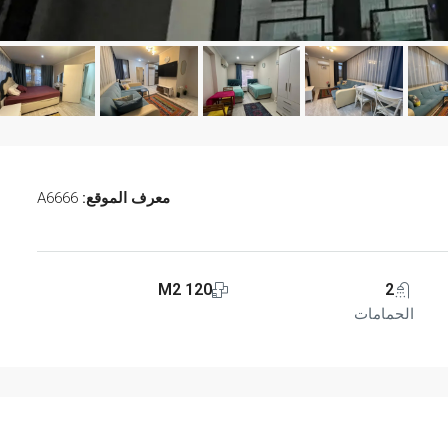
معرف الموقع:
A6666
مميّز
120 M2
2
الحمامات
تم بيعه
€249.000