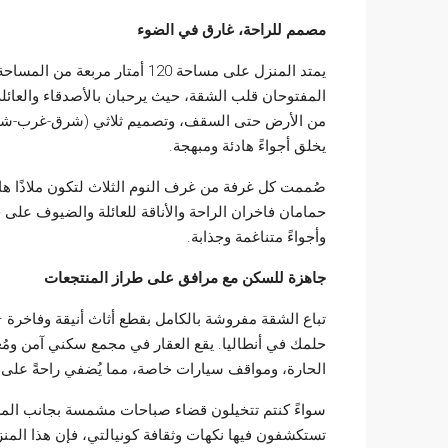
مصمم للراحة، غارق في الضوء
يمتد المنزل على مساحة 120 أمتا
المفتوحان قلب الشقة، حيث يرحبان بالأصدقاء والعائلة
من الأرض حتى السقف، وتصميم ثلاثي (شرق-غرب-شمال)
يخلق أجواءً هادئة ومبهجة.
صُممت كل غرفة من غرف النوم الثلاث لتكون ملاذًا هاد
حمامان فاخران الراحة والأناقة للعائلة والضيوف على
وأجواءً متناغمة وجذابة.
جاهزة للسكن مع مرافق على طراز المنتجعات
تباع الشقة مفروشة بالكامل بقطع أثاث أنيقة وفاخرة
حلمك في أنطاليا. يقع العقار في مجمع سكني آمن ومُع
الحارة، ومواقف سيارات خاصة، مما يُضفي راحةً على ا
سواءً كنتم تتخيلون قضاء صباحات مشمسة بجانب المسبح
تستكشفون فيها نكهات وثقافة كونيالتي، فإن هذا المنز