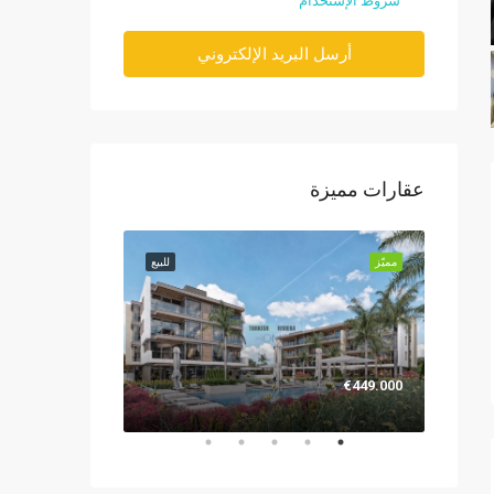
شروط الإستخدام
أرسل البريد الإلكتروني
عقارات مميزة
للبيع
مميّز
للبيع
مميّز
€1.299.000
€449.000