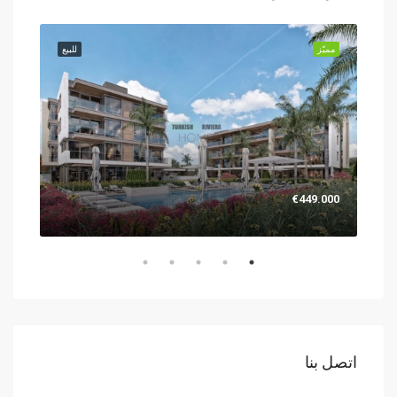
للبيع
مميّز
للبيع
مميّز
.000
€449.000
اتصل بنا