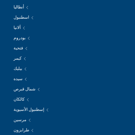
أنطاليا
اسطنبول
ألانيا
بودروم
فتحية
كيمر
بيليك
سيده
شمال قبرص
كالكان
إسطنبول الأسيوية
مرسين
طرابزون