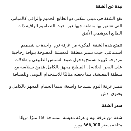
نبذة عن الشقة:
تقع الشقة في مبنى سكني ذو الطابع الحميم والراقي كالمباني
التي تشتهر بها منطقة جيهانغير، حيث التصاميم الراقية ذات
الطابع البوهيمي الأنيق
تتمتع هذه الشقة المكونة من غرفة نوم واحدة ب بتصميم
استثنائئي. حيث تتميز منطقة المعيشة المفتوحة بنوافذ زجاجية
مزدوجة كبيرة تسمح بدخول ضوء الشمس الطبيعي وإطلالات
على البحر الخلابة إ، المطبخ مجهز بالكامل مُدمج بسلاسة مع
منطقة المعيشة، مما يجعله مثاليًا للاستخدام اليومي وللضيافة.
تتميز غرفة النوم بمساحة واسعة، بينما الحمام المجهز بالكامل و
يحتوي دش.
سعر الشقة:
شقة من غرفة نوم و غرفة معيشة بمساحة 160 مترًا مربعًا
متاحة بسعر
666,000
يورو