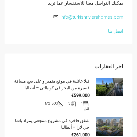
يمكنك التواصل معنا للاستفسار عما تريد
info@turkishrivierahomes.com
اتصل بنا
اخر العقارات
فيلا عائلية في موقع متميز و على بعج مسافة
قصيرة من البحر في كونيالتي – أنطاليا
€599.000
300 M2
3
4
فلل
شقق فاخرة في مشروع منتجعي يمراد باشا
حي لارا – أنطاليا
€261.000