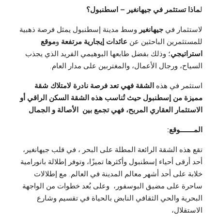
ل
ماذا تستثمر في جيهانغير – اسطنبول؟
لاستثمار في
جيهانغير
وسط مدينة إسطنبول يمثل فرصة ذهبية
للمستثمرين الباحثين عن
عائدات إيجارية مرتفعة
و
موقع
استراتيجي
؛ وذلك بفضل طابعها البوهيمي الفريد الذي يجذب
السياح، ورجال الأعمال، والمغتربين على مدار العام.
استثمر في هذه
الشقة فهي تعد فرصة نادرة لامتلاك شقة
مميزة من إسطنبول حيث تُناسب هذه الشقة السكن الراقي أو
الاستثمار العقاري المربح، فهي تجمع بين الأصالة و الجمال
المـــــــوقع:
تقع هذه الشقة الرائعة المطلة على البحر ، في قلب جيهانغير،
أحد أرقى أحياء إسطنبول وأكثرها تميزًا، وتوفر إطلالة بانورامية
خلابة على أحد أشهر معالم المدينة في العالم. مع إطلالات
ساحرة على مضيق البوسفور، وعلى بُعد خطوات من الواجهة
البحرية والحي الثقافي النابض بالحياة في تقسيم وشارع
الاستقلال،