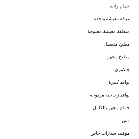
حمام واحد
غرفة معيشة واحدة
منطقة معيشة مفتوحة
مطبخ منفصل
مطبخ مجهز
جاكوزي
نوافذ كبيرة
نوافذ زجاجية مزدوجة
حمام مجهز بالكامل
دش
موقف سيارات خاص