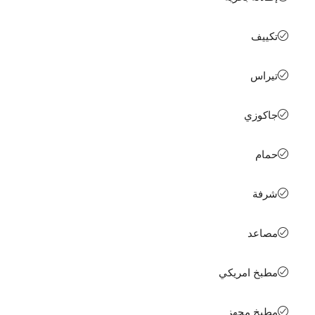
تكييف
تيراس
جاكوزي
حمام
شرفة
مصاعد
مطبخ امريكي
مطبخ مجهز