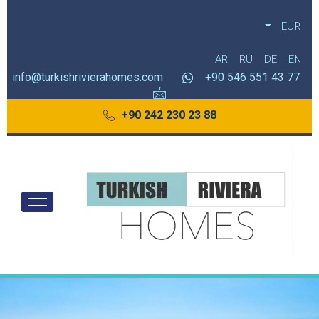
EUR
AR
RU
DE
EN
info@turkishrivierahomes.com
77 43 551 546 90+
88 23 230 242 90+