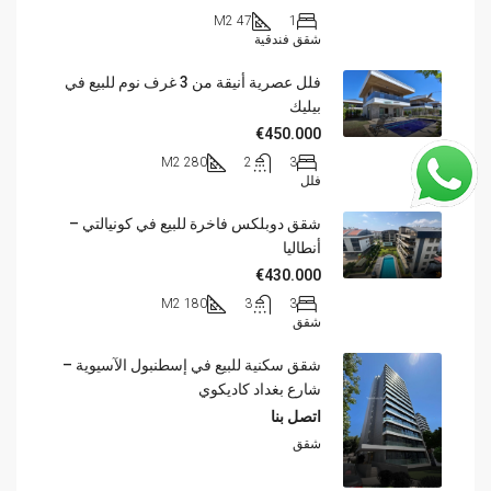
47 M2
1
شقق فندقية
فلل عصرية أنيقة من 3 غرف نوم للبيع في
بيليك
€450.000
280 M2
2
3
فلل
شقق دوبلكس فاخرة للبيع في كونيالتي –
أنطاليا
€430.000
180 M2
3
3
شقق
شقق سكنية للبيع في إسطنبول الآسيوية –
شارع بغداد كاديكوي
اتصل بنا
شقق