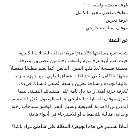
غرفة معيشة واسعة – 1
مطبخ منفصل مجهز بالكامل
غرفة تخزين
موقف سيارات خارجي
عن الشقة:
شقة تبلغ مساحتها 285 مترًا مربعًا صالحة للعائلات الكبيرة،
حيث تضم أربع غرف نوم واسعة، وحمامين عصريين، وغرفة
معيشة فسيحة تُعدّ قلب المنزل النابض. كما يضم مطبخًا منفصلاً
مجهزًا بالكامل يُلبي احتياجات عشاق الطهي، مع أجهزة منزلية
عالية الجودة ومساحة تخزين واسعة. تُضفي لمساتٌ فريدة،
كغرفة خزنة آمنة، راحة بالٍ تامة على مقتنياتك الثمينة، بينما
يُسهّل موقف السيارات الخارجي عملية الوصول. يُعزّز التصميم
المدروس الإضاءة الطبيعية ونسيم البحر، ليخلق مساحاتٍ رحبة
وجذابة، مثالية للتجمعات أو للاسترخاء في أجواء هادئة.
لماذا تستثمر في هذه الجوهرة المطلة على شاطئ مراد باشا؟