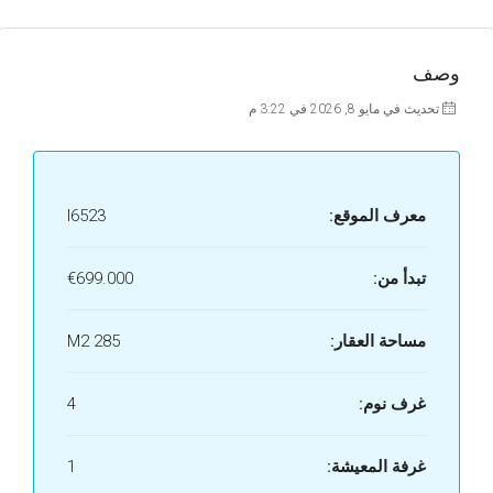
وصف
تحديث في مايو 8, 2026 في 3:22 م
معرف الموقع:
I6523
تبدأ من:
€699.000
مساحة العقار:
285 M2
غرف نوم:
4
غرفة المعيشة:
1