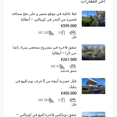
اخر العقارات
فيلا عائلية في موقع متميز و على بعج مسافة
قصيرة من البحر في كونيالتي – أنطاليا
€599.000
300 M2
3
4
فلل
شقق فاخرة في مشروع منتجعي يمراد باشا
حي لارا – أنطاليا
€261.000
47 M2
1
شقق فندقية
فلل عصرية أنيقة من 3 غرف نوم للبيع في
بيليك
€450.000
280 M2
2
3
فلل
شقق دوبلكس فاخرة للبيع في كونيالتي –