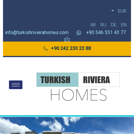
EUR
AR
RU
DE
EN
info@turkishrivierahomes.com
77 43 551 546 90+
88 23 230 242 90+