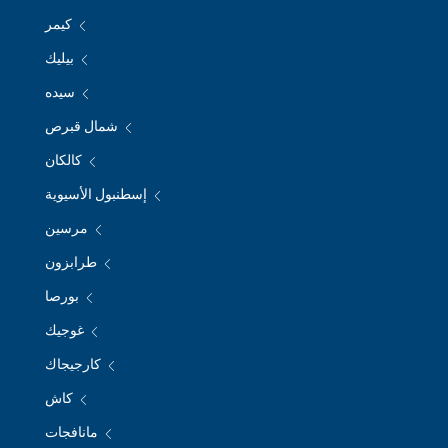
كيمر
بيليك
سيده
شمال قبرص
كالكان
إسطنبول الأسيوية
مرسين
طرابزون
بورصا
غوجيك
كارجيجاك
كاش
مانافجات