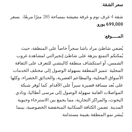
سعر الشقة:
شقة 4 غرف نوم و غرفة معيشة بمساحة 285 مترًا مربعًا، بسعر
699,000 يورو.
المـــــوقع:
يُضفي شاطئ مراد باشا سحراً خاصاً على المنطقة، حيث
يُمكنكم التمتع بنزهة على شاطئ إنجيرالتي لمشاهدة غروب
الشمس، أو استكشاف منطقة كاليتشي للتعرف على الثقافة
المحلية. تتميز المنطقة بسهولة الوصول إلى مختلف الخدمات:
الأسواق المحلية، والمطاعم العصرية، والحدائق الخضراء، وكلها
على بُعد مسافة قصيرة سيراً على الأقدام. كما تُوفر شبكة
المواصلات العامة سهولة الوصول إلى مرسى أنطاليا، ونادي
اليخوت، والمراكز التجارية، مما يجمع بين الاسترخاء وحيوية
المدينة. تضمن الكثافة السكانية المنخفضة الخصوصية، بينما
يُبشر نمو المنطقة بقيمة مستدامة.