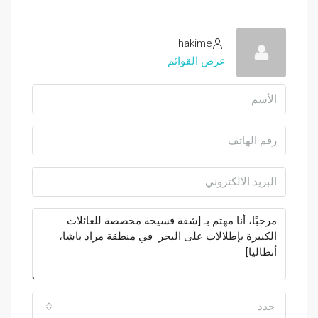
hakime
عرض القوائم
حدد