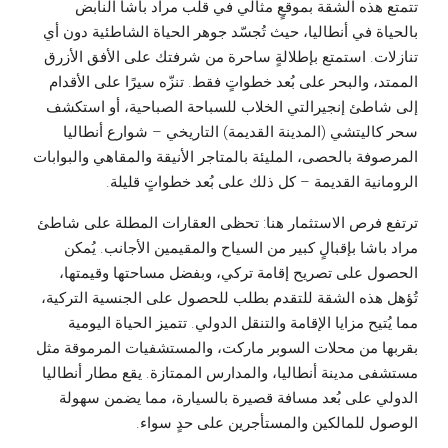
تتمتع هذه الشقة بموقعٍ مثالي في قلب مراد باشا النابض
بالحياة في أنطاليا، حيث تُجسّد جوهر الحياة الشاطئية دون أي
تنازلات. استمتع بإطلالةٍ ساحرة من شرفتك على الأفق الأزرق
الممتد، والبحر على بُعد خطواتٍ فقط. تنزّه سيرًا على الأقدام
إلى شاطئ إنجيرالتي الخلاب للسباحة الصباحية، أو استكشف
سحر كاليتشي (المدينة القديمة) التاريخي – شوارع أنطاليا
المرصوفة بالحصى، المليئة بالمتاجر الأنيقة والمقاهي والبوابات
الرومانية القديمة – كل ذلك على بُعد خطواتٍ قليلة.
ترتفع فرص الاستثمار هنا: تحظى العقارات المطلة على شاطئ
مراد باشا بإقبالٍ كبير من السياح والمقيمين الأجانب. يُمكن
الحصول على تصريح إقامة تركي، وبفضل مساحتها وقيمتها،
تُؤهل هذه الشقة للتقدم بطلب للحصول على الجنسية التركية،
مما يُتيح مزايا الإقامة والتنقل الدولي. تتميز الحياة اليومية
بقربها من محلات السوبر ماركت، والمستشفيات المرموقة مثل
مستشفى مدينة أنطاليا، والمدارس الممتازة. يقع مطار أنطاليا
الدولي على بُعد مسافة قصيرة بالسيارة، مما يضمن سهولة
الوصول للمالكين والمستأجرين على حدٍ سواء.