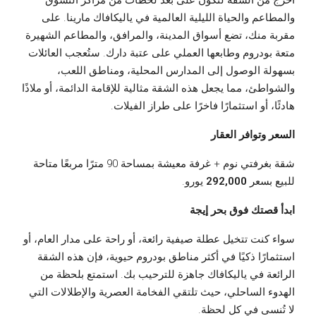
اخرج من الشقة لتكون على بُعد لحظات من مراكز التسوق
والمطاعم والحياة الليلية العالمية في ياليكافاك مارينا. على
مقربة منك، تضع أسواق المدينة، والمرافق، والمطاعم الشهيرة
متعة بودروم وطابعها العملي على عتبة دارك. ستُعجب العائلات
بسهولة الوصول إلى المدارس المحلية، ومناطق اللعب،
والشواطئ، مما يجعل هذه الشقة مثالية للإقامة الدائمة، أو ملاذًا
هادئًا، أو استثمارًا فاخرًا على طراز الفيلات.
السعر وتوافر العقار
شقة بغرفتي نوم + غرفة معيشة بمساحة 90 مترًا مربعًا متاحة
للبيع بسعر
292,000
يورو.
ابدأ قصتك فوق بحر إيجة
سواء كنت تتخيل عطلة صيفية رائعة، أو راحة على مدار العام، أو
استثمارًا ذكيًا في أكثر مناطق بودروم حيوية، فإن هذه الشقة
الرائعة في ياليكافاك جاهزة للترحيب بك. استمتع بلحظة من
الهدوء الساحلي، حيث تلتقي الفخامة العصرية والإطلالات التي
لا تُنسى في كل لحظة.