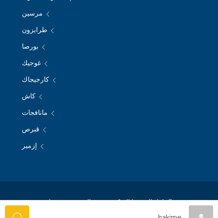
مرسين
طرابزون
بورصا
غوجيك
كارجيجاك
كاش
مانافجات
قبرص
إزمير
© نازل الريفيرا التركية - جميع الحقوق محفوظة
hakime