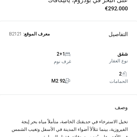
على البحر في بودروم، ياليكافاك
€292.000
التفاصيل
معرف الموقع:
B2121
شقق
2+1
نوع العقار
غرف نوم
2
92 M2
الحمامات
وصف
تخيل الاسترخاء في حديقتك الخاصة، متأملاً مياه بحر إيجة
الفيروزية، بينما تتلألأ أضواء المدينة في الأسفل وتغيب الشمس