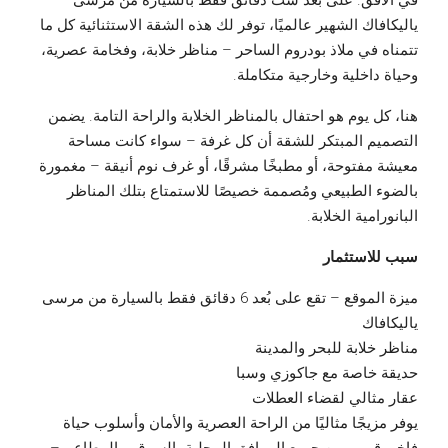
في الأفق. على بُعد ست دقائق فقط بالسيارة من مرسى
ياليكافاك الشهير عالميًا، توفر لك هذه الشقة الاستثنائية كل ما
تتمناه في ملاذ بودروم الساحر – مناظر خلابة، وفخامة عصرية،
وحياة داخلية وخارجية متكاملة.
هنا، كل يوم هو احتفال بالمناظر الخلابة والراحة التامة. يضمن
التصميم المبتكر للشقة أن كل غرفة – سواء كانت مساحة
معيشة مفتوحة، أو مطبخًا مشرقًا، أو غرف نوم أنيقة – مغمورة
بالضوء الطبيعي ومُصممة خصيصًا للاستمتاع بتلك المناظر
البانورامية الخلابة.
سبب للاستثمار
ميزة الموقع – تقع على بُعد 6 دقائق فقط بالسيارة من مرسى
ياليكافاك
مناظر خلابة للبحر والمدينة
حديقة خاصة مع جاكوزي وسبا
عقار مثالي لقضاء العطلات
يوفر مزيجًا مثاليًا من الراحة العصرية والأمان وأسلوب حياة