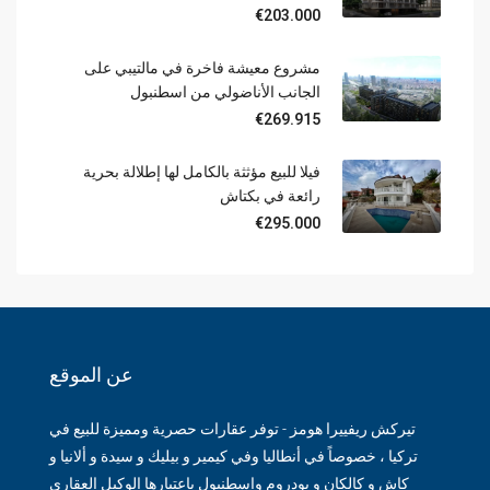
€203.000
مشروع معيشة فاخرة في مالتيبي على
الجانب الأناضولي من اسطنبول
€269.915
فيلا للبيع مؤثثة بالكامل لها إطلالة بحرية
رائعة في بكتاش
€295.000
عن الموقع
تيركش ريفييرا هومز - توفر عقارات حصرية ومميزة للبيع في
تركيا ، خصوصاً في أنطاليا وفي كيمير و بيليك و سيدة و ألانيا و
كاش و كالكان و بودروم واسطنبول باعتبارها الوكيل العقاري