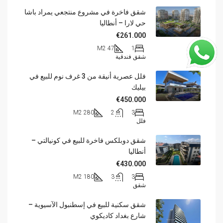
شقق فاخرة في مشروع منتجعي يمراد باشا
حي لارا – أنطاليا
€261.000
47 M2
1
شقق فندقية
فلل عصرية أنيقة من 3 غرف نوم للبيع في
بيليك
€450.000
280 M2
2
3
فلل
شقق دوبلكس فاخرة للبيع في كونيالتي –
أنطاليا
€430.000
180 M2
3
3
شقق
شقق سكنية للبيع في إسطنبول الآسيوية –
شارع بغداد كاديكوي