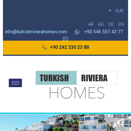
EUR
AR
RU
DE
EN
info@turkishrivierahomes.com
77 43 551 546 90+
88 23 230 242 90+