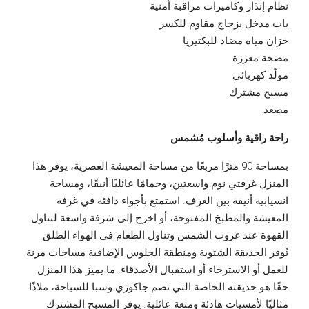
نظام إنذار وكاميرات مراقبة أمنية
باب مدخل بزجاج مقاوم للكسر
خزان مياه مضاد للبكتيريا
مضخة معززة
مولّد كهربائي
مسبح مشترك
مصعد
راحة راقية وأسلوب مُشمس
بمساحة 90 مترًا مربعًا من مساحة المعيشة العصرية، يوفر هذا
المنزل غرفتي نوم واسعتين، وحمامًا عائليًا أنيقًا، ومساحة
انسيابية أنيقة بين الغرف. استمتع بأجواء دافئة في غرفة
المعيشة والمطبخ المفتوحة، أو اخرج إلى شرفة واسعة لتناول
القهوة عند غروب الشمس وتناول الطعام في الهواء الطلق.
تُوفر الحديقة الشتوية ومنطقة الجلوس الإضافية مساحات مرنة
للعمل أو الاسترخاء أو استقبال الأصدقاء. ما يميز هذا المنزل
حقًا هو حديقته الخاصة التي تضم جاكوزي وسبا للسباحة، ملاذًا
مثاليًا لأمسيات هادئة ومتعة عائلية. يوفر المسبح المشترك