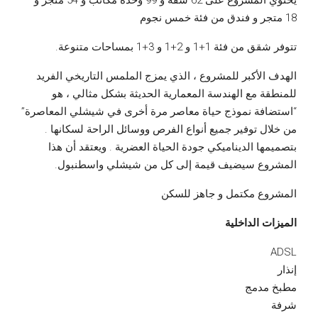
يحتوي المشروع على 62 شقة و 99 وحدة مكاتب و 54 متجر و
18 متجر و فندق من فئة خمس نجوم
تتوفر شقق من فئة 1+1 و 2+1 و 3+1 بمساحات متنوعة.
الهدف الأكبر للمشروع ، الذي يمزج الملمس التاريخي الفريد
للمنطقة مع الهندسة المعمارية الحديثة بشكل مثالي ، هو
“استضافة نموذج حياة معاصر مرة أخرى في شيشلي المعاصرة”
من خلال توفير جميع أنواع الفرص ووسائل الراحة لسكانها .
بتصميمها الديناميكي جودة الحياة العضرية . ويعتقد أن هذا
المشروع سيضيف قيمة إلى كل من شيشلي واسطنبول.
المشروع مكتمل و جاهز للسكن
الميزات الداخلية
ADSL
إنذار
مطبخ مدمج
شرفة