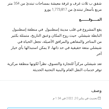
شقق ب ثلاث غرف و غرفة معيشة بمساحات تبتدئ من 354 متر
مربع بأسعار تبتتدئ من 1,773,817 يورو
المـــــوقــــــــع
يقع المشروع في قلب مدينة إسطنبول في منطقة إسطنبول
النابطة شيشلي. حيث روح المكان وعبق التاريخ، متمثلة بكثير
من المتاجر والمقاهي والمرافق الأصيلة، تجعل الحياة في
شيشلي متعة حقيقية في حد ذاتها، لا يمكن استبدالها بأي خيار
آخر.
تعد شيشلي مركزاً للتجارة والتسوق، نظراً لكونها منطقة مركزية
توفر خدمات النقل العام والبنية التحتية الحديثة.
وصف
تحديث في يناير 20, 2022 في 1:34 م