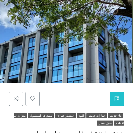
بناء حديث
عقارات جديدة
للبيع
استثمار عقاري
شقق في اسطنبول
منزل دائم
للاقامة
منزل عطل