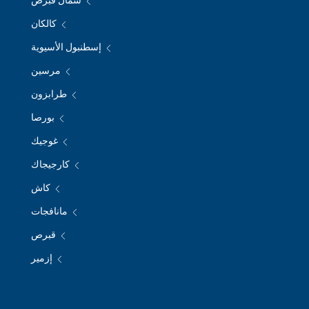
شمال قبرص
كالكان
إسطنبول الأسيوية
مرسين
طرابزون
بورصا
غوجيك
كارجيجاك
كاش
مانافجات
قبرص
إزمير