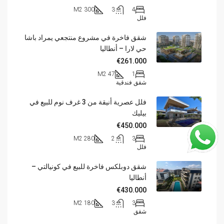
300 M2
3
4
فلل
شقق فاخرة في مشروع منتجعي يمراد باشا
حي لارا – أنطاليا
€261.000
47 M2
1
شقق فندقية
فلل عصرية أنيقة من 3 غرف نوم للبيع في
بيليك
€450.000
280 M2
2
3
فلل
شقق دوبلكس فاخرة للبيع في كونيالتي –
أنطاليا
€430.000
180 M2
3
3
شقق