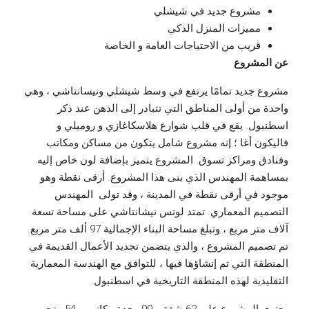
مشروع جديد في شيشلي
مميزات المنزل الذكي
قريب من الاحتياجات العامة و الخاصة
عن المشروع
مشروع جديد تمامًا يرتفع في وسط شيشلي ونيسانتاشي ، وهي
واحدة من أولى المناطق التي تتبادر إلى الذهن عند ذكر
اسطنبول. يقع في قلب شوارع هلاسكاغازي و روميلي و
فاليكون أغا ؛ إنه مشروع شامل يتكون من مساكن ومكاتب
وفنادق ومراكز تسوق. المشروع يتميز بإضافة لون خاص إليه
بمساهمة المهندس الذي بنى هذا المشروع. أرقى نقطة وهو
موجود في أرقى نقطة في المدينة ، وقد تولى المهندس
التصميم المعماري. تمتد لوتس نيشانتاشي على مساحة تسعة
آلاف متر مربع ، وتبلغ مساحة البناء الإجمالية 97 ألف متر مربع.
تم تصميم المشروع ، والذي يتضمن تجديد الأعمال القديمة في
المنطقة التي تم إنشاؤها فيها ، للتوافق مع الهندسة المعمارية
التقليدية لهذه المنطقة التاريخية في اسطنبول.