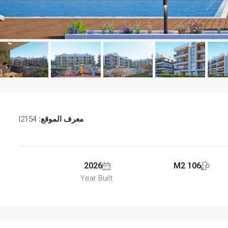
معرف الموقع:
I2154
مميّز
2026
106 M2
Year Built
تم بيعه
€249.000