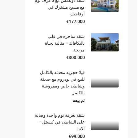
شقة دوبلكس مع 3 غرف نوم
مع مسبح مشترك في
أوفاجيك
€177.000
شقة ساحرة في قلب
ياليكافاك – مثالية لحياة
مريحة
€300.000
فيلا حجرية محدثة بالكامل
للبيع في بودروم مع حديقة
وشاطئ خاص ومفروشة
بالكامل
تم بيعه
شقة بغرفة نوم واحدة وصالة
على الشاطئ في كيستل –
ألانيا
€99.000