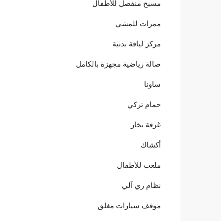
مسبح منفصل للأطفال
ممرات للمشي
مركز لياقة بدنية
صالة رياضية مجهزة بالكامل
ساونا
حمام تركي
غرفة بخار
أكشاك
ملعب للأطفال
نظام ري آلي
موقف سيارات مغلق