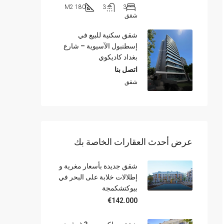
180 M2
3
3
شقق
شقق سكنية للبيع في
إسطنبول الآسيوية – شارع
بغداد كاديكوي
اتصل بنا
شقق
عرض أحدث العقارات الخاصة بك
شقق جديدة بأسعار مغرية و
إطلالات خلابة على البحر في
بيوكتشكمجة
€142.000