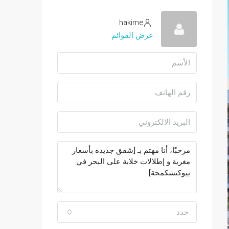
hakime
عرض القوائم
حدد