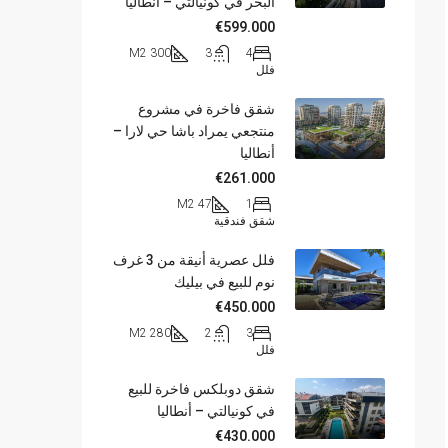
البحر في كونيالتي – أنطاليا
€599.000
300 M2
3
4
فلل
شقق فاخرة في مشروع
منتجعي يمراد باشا حي لارا –
أنطاليا
€261.000
47 M2
1
شقق فندقية
فلل عصرية أنيقة من 3 غرف
نوم للبيع في بيليك
€450.000
280 M2
2
3
فلل
شقق دوبلكس فاخرة للبيع
في كونيالتي – أنطاليا
€430.000