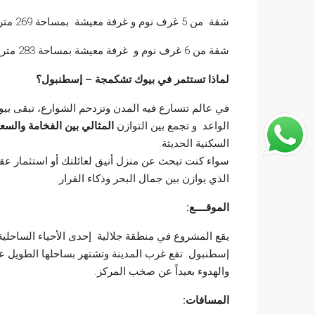
شقة من 5 غرف نوم و غرفة معيشة بمساحة 269 متر مربع بسعر يبتدئ من
شقة من 6 غرف نوم و غرفة معيشة بمساحة 283 متر مربع بسعر يبتدئ من
لماذا تستثمر في بيوك تشكمجة – إسطنبول؟
في عالم تتسارع فيه المدن وتزدحم الشوارع، تبقى بيو
الواعد و تجمع بين التوازن
المثالي بين الفخامة والس
السكنية الحديثة.
سواء كنت تبحث عن منزل أنيق لعائلتك أو استثمار عق
الذي يوازن بين جمال البحر وذكاء القرار.
الموقــــع:
يقع المشروع في منطقة جلالية إحدى الأحياء الساحلية ا
إسطنبول. تقع غرب المدينة وتشتهر بساحلها الطويل ع
والهدوء بعيداً عن صخب المركز.
المسافات: