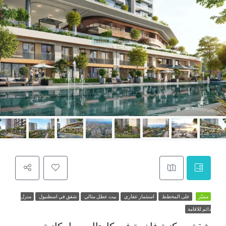
مميّز
على المخطط
استثمار عقاري
بيت عطل مثالي
شقق في اسطنبول
منزل
دائم للاقامة