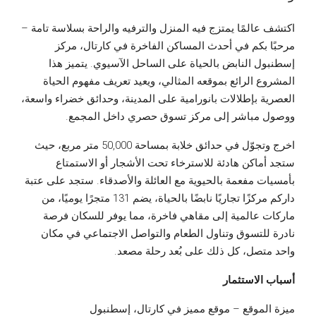
اكتشف عالمًا يمتزج فيه المنزل والترفيه والراحة بسلاسة تامة –
مرحبًا بكم في أحدث المساكن الفاخرة في كارتال، مركز
إسطنبول النابض بالحياة على الساحل الآسيوي. يتميز هذا
المشروع الرائع بموقعه المثالي، ويعيد تعريف مفهوم الحياة
العصرية بإطلالات بانورامية على المدينة، وحدائق خضراء واسعة،
ووصول مباشر إلى مركز تسوق حصري داخل المجمع.
اخرج وتجوّل في حدائق خلابة بمساحة 50,000 متر مربع، حيث
ستجد أماكن هادئة للاسترخاء تحت الأشجار أو الاستمتاع
بأمسيات مفعمة بالحيوية مع العائلة والأصدقاء. ستجد على عتبة
داركم مركزًا تجاريًا نابضًا بالحياة، يضم 131 متجرًا يوميًا، من
ماركات عالمية إلى مقاهي فاخرة، مما يوفر للسكان فرصة
نادرة للتسوق وتناول الطعام والتواصل الاجتماعي في مكان
واحد متصل، كل ذلك على بُعد رحلة مصعد.
أسباب الاستثمار
ميزة الموقع – موقع مميز في كارتال، إسطنبول