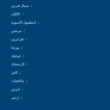
شمال قبرص
كالكان
إسطنبول الأسيوية
مرسين
طرابزون
بورصا
غوجيك
كارجيجاك
كاش
مانافجات
قبرص
إزمير