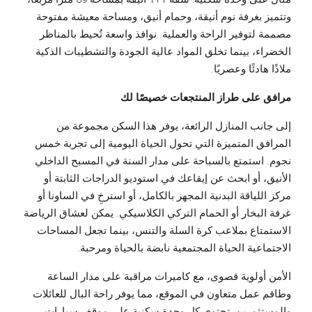
وتتميز بغرفة نوم أنيقة، وحمام أنيق، ومساحة معيشة مفتوحة
مصممة لتوفير الراحة والعملية. نوافذ واسعة تُحيط بالمناظر
الخضراء، بينما تخلق المواد عالية الجودة والتشطيبات الذكية
ملاذًا هادئًا وعصريًا.
مرافق على طراز المنتجعات خصيصًا لك
إلى جانب المنازل الرائعة، يوفر هذا السكن مجموعة من
المرافق المتميزة التي تحول الحياة اليومية إلى تجربة خمس
نجوم. استمتع بالسباحة على مدار السنة في المسبح الداخلي
الأنيق، أو ابحث عن إيقاعك في استوديو الدراجات الثابتة أو
مركز اللياقة البدنية المجهز بالكامل، أو استرخِ في الساونا أو
غرفة البخار أو الحمام التركي الكلاسيكي. يمكن لعشاق الرياضة
الاستمتاع بملاعب كرة السلة والتنس، بينما تجعل المساحات
الاجتماعية الحياة المجتمعية نابضة بالحياة ومرحبة.
الأمن أولوية قصوى، مع كاميرات مراقبة على مدار الساعة
وطاقم عمل متعاون في الموقع، مما يوفر راحة البال للعائلات
والمستثمرين. تحتوي كل وحدة سكنية على موقف سيارات