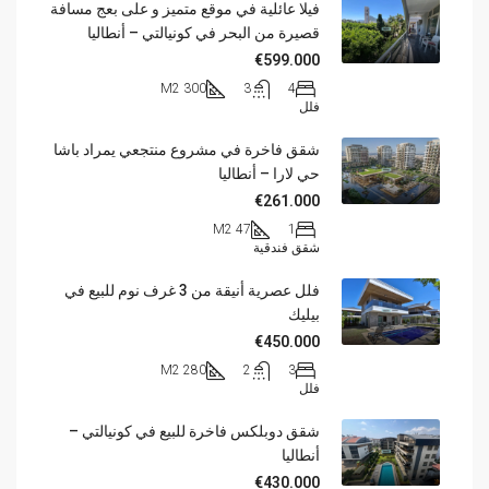
فيلا عائلية في موقع متميز و على بعج مسافة
قصيرة من البحر في كونيالتي – أنطاليا
€599.000
300 M2
3
4
فلل
شقق فاخرة في مشروع منتجعي يمراد باشا
حي لارا – أنطاليا
€261.000
47 M2
1
شقق فندقية
فلل عصرية أنيقة من 3 غرف نوم للبيع في
بيليك
€450.000
280 M2
2
3
فلل
شقق دوبلكس فاخرة للبيع في كونيالتي –
أنطاليا
€430.000