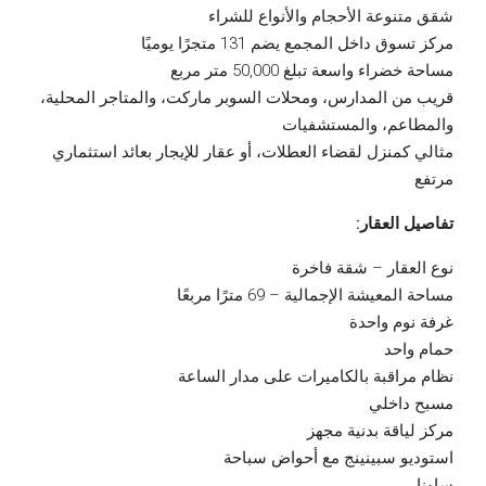
شقق متنوعة الأحجام والأنواع للشراء
مركز تسوق داخل المجمع يضم 131 متجرًا يوميًا
مساحة خضراء واسعة تبلغ 50,000 متر مربع
قريب من المدارس، ومحلات السوبر ماركت، والمتاجر المحلية،
والمطاعم، والمستشفيات
مثالي كمنزل لقضاء العطلات، أو عقار للإيجار بعائد استثماري
مرتفع
تفاصيل العقار:
نوع العقار – شقة فاخرة
مساحة المعيشة الإجمالية – 69 مترًا مربعًا
غرفة نوم واحدة
حمام واحد
نظام مراقبة بالكاميرات على مدار الساعة
مسبح داخلي
مركز لياقة بدنية مجهز
استوديو سبينينج مع أحواض سباحة
ساونا