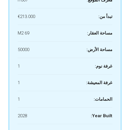
معرف الموقع:
I1007
تبدأ من:
€213.000
مساحة العقار:
69 M2
مساحة الأرض:
50000
غرفة نوم:
1
غرفة المعيشة:
1
الحمامات:
1
2028
Year Built: