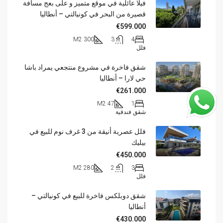
فيلا عائلية في موقع متميز و على بعج مسافة
قصيرة من البحر في كونيالتي – أنطاليا
€599.000
300 M2
3
4
فلل
شقق فاخرة في مشروع منتجعي يمراد باشا
حي لارا – أنطاليا
€261.000
47 M2
1
شقق فندقية
فلل عصرية أنيقة من 3 غرف نوم للبيع في
بيليك
€450.000
280 M2
2
3
فلل
شقق دوبلكس فاخرة للبيع في كونيالتي –
أنطاليا
€430.000