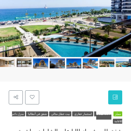
مميّز
SOLD OUT
استثمار عقاري
بيت عطل مثالي
شقق في أنطاليا
منزل دائم
للاقامة