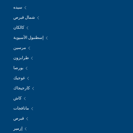
سيده
شمال قبرص
كالكان
إسطنبول الأسيوية
مرسين
طرابزون
بورصا
غوجيك
كارجيجاك
كاش
مانافجات
قبرص
إزمير