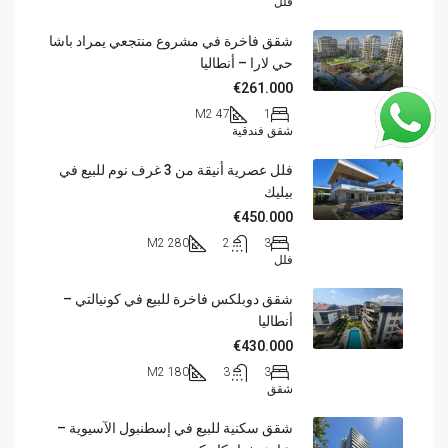
فلل
شقق فاخرة في مشروع منتجعي يمراد باشا
حي لارا – أنطاليا
€261.000
47 M2
1
شقق فندقية
فلل عصرية أنيقة من 3 غرف نوم للبيع في
بيليك
€450.000
280 M2
2
3
فلل
شقق دوبلكس فاخرة للبيع في كونيالتي –
أنطاليا
€430.000
180 M2
3
3
شقق
شقق سكنية للبيع في إسطنبول الآسيوية –