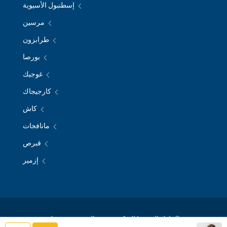
إسطنبول الأسيوية
مرسين
طرابزون
بورصا
غوجيك
كارجيجاك
كاش
مانافجات
قبرص
إزمير
© نازل الريفيرا التركية - جميع الحقوق محفوظة