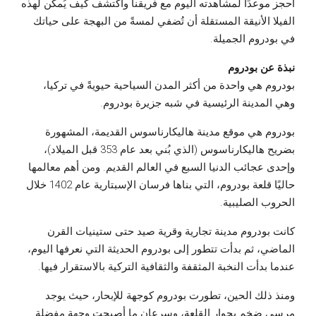
احجز موعدًا لمشاهدته اليوم مع فريقنا واكتشف كيف يُمكن لهذه
الفيلا الأنيقة المستقلة أن تُضفي لمسةً من البهجة على حياتك
في بودروم الجميلة.
نبذة عن بودروم
بودروم هي واحدة من أكثر المدن السياحية حيويةً في تركيا،
وهي المدينة الرئيسية في شبه جزيرة بودروم.
بودروم هي موقع مدينة هاليكارناسوس القديمة، المشهورة
بضريح هاليكارناسوس (الذي بُني بعد عام 353 قبل الميلاد)،
وإحدى عجائب الدنيا السبع في العالم القديم. ومن أهم معالمها
حاليًا قلعة بودروم، التي بناها فرسان الإسبتارية عام 1402 خلال
الحروب الصليبية.
كانت بودروم مدينة تجارية وقرية صيد حتى ستينيات القرن
الماضي، ثم بدأت تتطور إلى بودروم الحديثة التي نعرفها اليوم،
عندما بدأت النخبة المثقفة والثقافية التركية بالاستقرار فيها.
ومنذ ذلك الحين، تطورت بودروم كوجهة للإبحار، حيث يوجد
مرسى ضخم بجوار القلعة، وسرعان ما أصبحت وجهة مفضلة