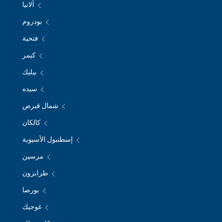
ألانيا
بودروم
فتحية
كيمر
بيليك
سيده
شمال قبرص
كالكان
إسطنبول الأسيوية
مرسين
طرابزون
بورصا
غوجيك