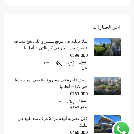
اخر العقارات
فيلا عائلية في موقع متميز و على بعج مسافة
قصيرة من البحر في كونيالتي – أنطاليا
€599.000
300 M2
3
4
فلل
شقق فاخرة في مشروع منتجعي يمراد باشا
حي لارا – أنطاليا
€261.000
47 M2
1
شقق فندقية
فلل عصرية أنيقة من 3 غرف نوم للبيع في
بيليك
€450.000