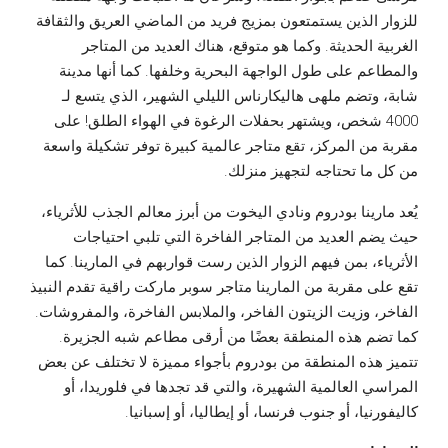
للزوار الذين يستمتعون بمزيج فريد من الماضي العريق والثقافة
الغربية الحديثة. وكما هو متوقع، هناك العديد من المتاجر
والمطاعم على طول الواجهة البحرية وخلفها. كما أنها مدينة
شابة، وتضم ملهى هاليكارناس الليلي الشهير، الذي يتسع لـ
4000 شخص، ويشتهر بحفلات الرغوة في الهواء الطلق! على
مقربة من المركز، تقع متاجر عالمية كبيرة توفر تشكيلة واسعة
من كل ما تحتاجه لتجهيز منزلك.
يُعد مارينا بودروم ونادي اليخوت من أبرز معالم الجذب للأثرياء،
حيث يضم العديد من المتاجر الفاخرة التي تلبي احتياجات
الأثرياء، بمن فيهم الزوار الذين رست قواربهم في المارينا. كما
تقع على مقربة من المارينا متاجر سوبر ماركت راقية تقدم النبيذ
الفاخر، وزيت الزيتون الفاخر، والملابس الفاخرة، والمفروشات.
كما تضم ​​هذه المنطقة بعضًا من أرقى مطاعم شبه الجزيرة.
تتميز هذه المنطقة من بودروم بأجواء مميزة لا تختلف عن بعض
المراسي العالمية الشهيرة، والتي قد تجدها في فلوريدا، أو
كاليفورنيا، أو جنوب فرنسا، أو إيطاليا، أو إسبانيا.