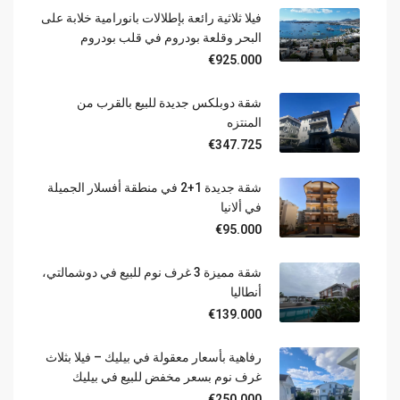
فيلا ثلاثية رائعة بإطلالات بانورامية خلابة على
البحر وقلعة بودروم في قلب بودروم
€925.000
شقة دوبلكس جديدة للبيع بالقرب من
المنتزه
€347.725
شقة جديدة 1+2 في منطقة أفسلار الجميلة
في ألانيا
€95.000
شقة مميزة 3 غرف نوم للبيع في دوشمالتي،
أنطاليا
€139.000
رفاهية بأسعار معقولة في بيليك – فيلا بثلاث
غرف نوم بسعر مخفض للبيع في بيليك
€250.000