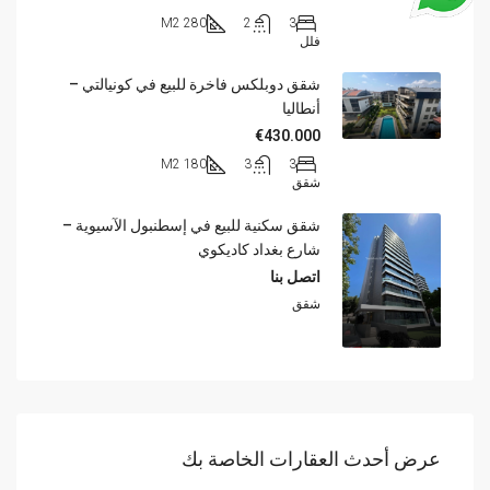
280 M2
2
3
فلل
شقق دوبلكس فاخرة للبيع في كونيالتي –
أنطاليا
€430.000
180 M2
3
3
شقق
شقق سكنية للبيع في إسطنبول الآسيوية –
شارع بغداد كاديكوي
اتصل بنا
شقق
عرض أحدث العقارات الخاصة بك