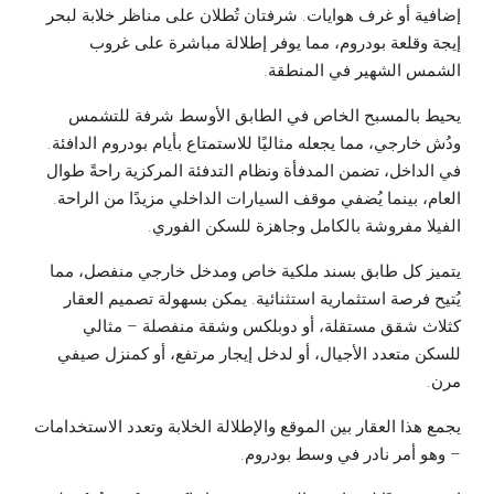
إضافية أو غرف هوايات. شرفتان تُطلان على مناظر خلابة لبحر
إيجة وقلعة بودروم، مما يوفر إطلالة مباشرة على غروب
الشمس الشهير في المنطقة.
يحيط بالمسبح الخاص في الطابق الأوسط شرفة للتشمس
ودُش خارجي، مما يجعله مثاليًا للاستمتاع بأيام بودروم الدافئة.
في الداخل، تضمن المدفأة ونظام التدفئة المركزية راحةً طوال
العام، بينما يُضفي موقف السيارات الداخلي مزيدًا من الراحة.
الفيلا مفروشة بالكامل وجاهزة للسكن الفوري.
يتميز كل طابق بسند ملكية خاص ومدخل خارجي منفصل، مما
يُتيح فرصة استثمارية استثنائية. يمكن بسهولة تصميم العقار
كثلاث شقق مستقلة، أو دوبلكس وشقة منفصلة – مثالي
للسكن متعدد الأجيال، أو لدخل إيجار مرتفع، أو كمنزل صيفي
مرن.
يجمع هذا العقار بين الموقع والإطلالة الخلابة وتعدد الاستخدامات
– وهو أمر نادر في وسط بودروم.