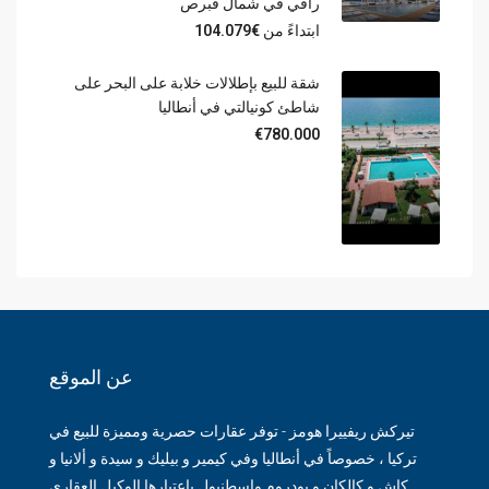
راقي في شمال قبرص
ابتداءً من
€104.079
شقة للبيع بإطلالات خلابة على البحر على
شاطئ كونيالتي في أنطاليا
€780.000
عن الموقع
تيركش ريفييرا هومز - توفر عقارات حصرية ومميزة للبيع في
تركيا ، خصوصاً في أنطاليا وفي كيمير و بيليك و سيدة و ألانيا و
كاش و كالكان و بودروم واسطنبول باعتبارها الوكيل العقاري