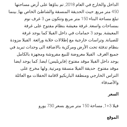
الداخل والخارج في العام 2018, تم بناؤها على أرض مساحتها
450 متر مربع, حيث الحديقة المنسقة والشاطئ الخاص بها, بينما
تبلغ مساحة البناء 150 متر مربع وتتكون من 3 غرف نوم
بمساحات واسعة, غرفة معيشة بنظام مفتوح على غرفة
المعيشة, يوجد 3 حمامات في داخل الفيلا كما يوجد غرفة
للصيانة, وتراسات خارجية مع إطلالات خلابة ورائعة. الفيلا مزودة
بنظام تدفئة تحت الأرض ومركزية بالاضافة الى وحدات تبريد في
جميع الغرف. الفيلا معروضة للبيع مفروشة ومجهزة بالكامل
يوجد داخل الفيلا موقد مفتوح (فايربليس) ايضا, كما يوجد ايضا
موقد مفتوح. حديقة الفيلا منسقة ومرتية, ولها مخرج على
التراس الخارجي ومنطقة الباربكيو لاقامة الحفلات مع العائلة
والأصدقاء.
السعر
فيلا 3+1, مساحة 150 متر مربع, بسعر 730 يورو
الموقع