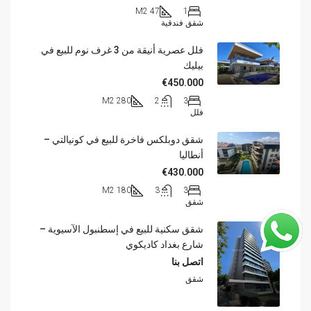
47 M2
1
شقق فندقية
فلل عصرية أنيقة من 3 غرف نوم للبيع في
بيليك
€450.000
280 M2
2
3
فلل
شقق دوبلكس فاخرة للبيع في كونيالتي –
أنطاليا
€430.000
180 M2
3
3
شقق
شقق سكنية للبيع في إسطنبول الآسيوية –
شارع بغداد كاديكوي
اتصل بنا
شقق