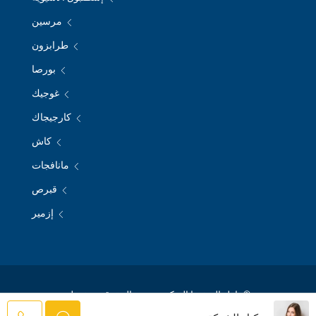
مرسين
طرابزون
بورصا
غوجيك
كارجيجاك
كاش
مانافجات
قبرص
إزمير
© نازل الريفيرا التركية - جميع الحقوق محفوظة