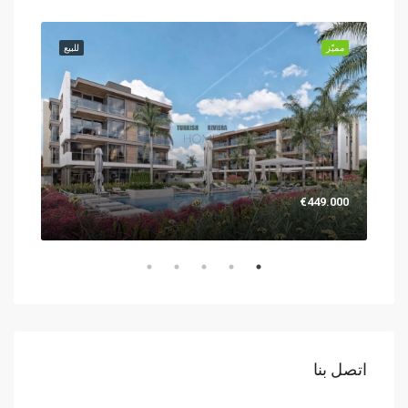
للبيع
مميّز
للبيع
مميّز
.000
€449.000
اتصل بنا