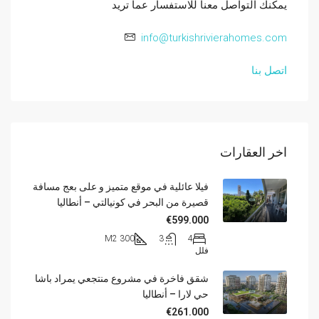
يمكنك التواصل معنا للاستفسار عما تريد
info@turkishrivierahomes.com
اتصل بنا
اخر العقارات
فيلا عائلية في موقع متميز و على بعج مسافة
قصيرة من البحر في كونيالتي – أنطاليا
€599.000
300 M2
3
4
فلل
شقق فاخرة في مشروع منتجعي يمراد باشا
حي لارا – أنطاليا
€261.000