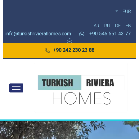
EUR
AR
RU
DE
EN
info@turkishrivierahomes.com
77 43 551 546 90+
88 23 230 242 90+