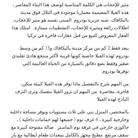
مثير للإعجاب هي الكلمة المناسبة لوصف هذا البناء المعاصر ،
هذه الفيلا المصممة معماريا موجودة في التلال فوق مدينة
ياليكافاك، شبه جزيرة بودروم. المبنى نفسه هو مثير للإعجاب،
اطلالات رائعة ومثيرة للإعجاب، التشطيبات ممتازة… امتلك هذا
العقار المعروض للبيع من قبل عقارات فاخرة في تركيا.
يبعد فقط 2 كم من مركز مدينة ياليكافاك و15 كم من وسط
بودروم لهذه الفيلا خاصية كونها قريبة لأكثر منتجع هادئ تقليدي
صغير وفقط بضع دقائق بالسيارة من الحياة العاليمة التي
توفرها بودروم
من المهم شرح بالتفصيل ماذا توفر هذه الفيلا كبيئة سكن،
فاخرة، معاصرة. من المهم ان تزور الفيلا بنفسك وترى الترف
الباذخ لهذه الفيلا
بالمختصر، المنزل بني على ثلاث مستويات ويوفر مساحة داخلية
وخارجية كبيرة ، 4 غرف نوم ( جميعها لهم حمامات داخلية ) ،
جاكوزي خارجي في غرفة نوم الماستر . صالة مفتوحة كبيرة مع
سقف مرتفع مطبخ مجهز بالكامل بمعدات طعام ايطالية مع بار