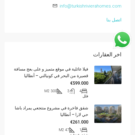
info@turkishrivierahomes.com
اتصل بنا
اخر العقارات
فيلا عائلية في موقع متميز و على بعج مسافة
قصيرة من البحر في كونيالتي – أنطاليا
€599.000
300 M2
3
4
فلل
شقق فاخرة في مشروع منتجعي يمراد باشا
حي لارا – أنطاليا
€261.000
47 M2
1