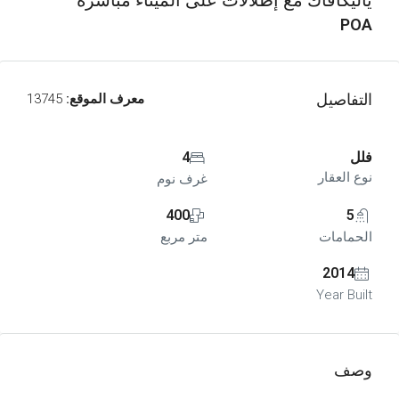
ياليكافاك مع إطلالات على الميناء مباشرة
POA
التفاصيل
معرف الموقع:
13745
فلل
4
نوع العقار
غرف نوم
400
5
الحمامات
متر مربع
2014
Year Built
وصف