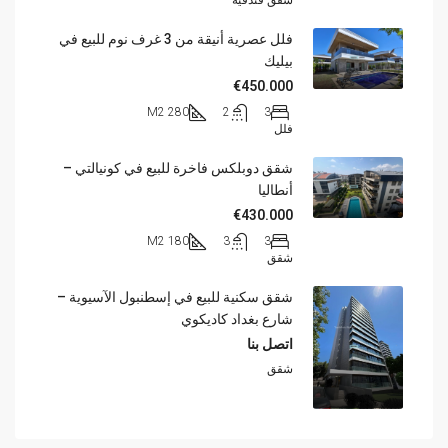
شقق فندقية
فلل عصرية أنيقة من 3 غرف نوم للبيع في
بيليك
€450.000
280 M2
2
3
فلل
شقق دوبلكس فاخرة للبيع في كونيالتي –
أنطاليا
€430.000
180 M2
3
3
شقق
شقق سكنية للبيع في إسطنبول الآسيوية –
شارع بغداد كاديكوي
اتصل بنا
شقق