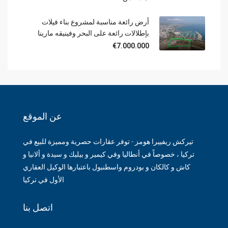
أرض رائعة مناسبة لمشروع بناء فيلات
بإطلالات رائعة على البحر وفينيقه مارينا
€7.000.000
عن الموقع
تيركش ريفييرا هومز - توفر عقارات حصرية ومميزة للبيع في
تركيا ، خصوصاً في أنطاليا وفي كيمير و بيليك و سيدة و ألانيا و
كاش و كالكان و بودروم واسطنبول باعتبارها الوكيل العقاري
الأول في تركيا
اتصل بنا