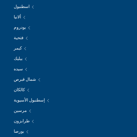
اسطنبول
ألانيا
بودروم
فتحية
كيمر
بيليك
سيده
شمال قبرص
كالكان
إسطنبول الأسيوية
مرسين
طرابزون
بورصا