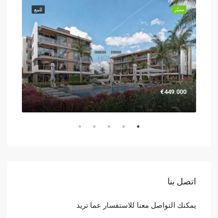
للبيع
مميّز
للبيع
مميّز
.000
€449.000
اتصل بنا
يمكنك التواصل معنا للاستفسار عما تريد