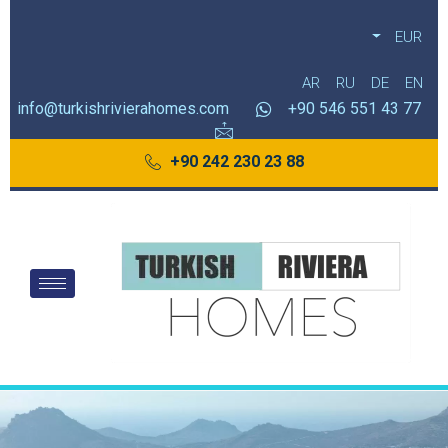
EUR
AR
RU
DE
EN
info@turkishrivierahomes.com
77 43 551 546 90+
88 23 230 242 90+