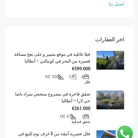
اتصل بنا
اخر العقارات
فيلا عائلية في موقع متميز و على بعج مسافة
قصيرة من البحر في كونيالتي – أنطاليا
€599.000
300 M2
3
4
فلل
شقق فاخرة في مشروع منتجعي يمراد باشا
حي لارا – أنطاليا
€261.000
47 M2
1
شقق فندقية
فلل عصرية أنيقة من 3 غرف نوم للبيع في