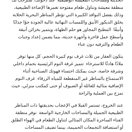
الحديثة ومساحات المعيشة الوظيفية. عند دخولك، ستُرحب بك
منطقة معيشة وتناول طعام مفتوحة تغمرها الإضاءة الطبيعية،
وذلك بفضل النوافذ الكبيرة التي تؤطر المناظر البحرية الخلابة.
يخلق الديكور الأنيق واللمسات النهائية عالية الجودة جوًا جذابًا
وأنيقًا. المطبخ المجاور هو حلم الطهاة، ويتميز بخزائن أنيقة
وأسطح عمل فاخرة وأجهزة حديثة، مما يضمن إعداد وجبات
الطعام والترفيه دون عناء.
يتكون العقار من ثلاث غرف نوم كبيرة الحجم، كل منها توفر
ملاذًا هادئًا للاسترخاء. تتميز غرفة النوم الرئيسية بحمام داخلي
وشرفة خاصة، حيث يمكنك احتساء قهوتك الصباحية أثناء
الاستمتاع بالمناظر غير المنقطعة للمياه الزرقاء. غرف النوم
الإضافية مثالية للعائلة أو الضيوف أو حتى كمكتب منزلي، حيث
تمزج بين العملية والراحة.
عند الخروج، تستمر الفيلا في الإعجاب بحديقتها ذات المناظر
الطبيعية الجميلة والمساحات الخارجية الواسعة. توفر منطقة
الفناء الساحرة المكان المثالي لتناول الطعام في الهواء الطلق
أو استضافة التجمعات الحميمة، بينما تضيف المساحات