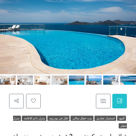
للبيع
استثمار عقاري
بيت عطل مثالي
فلل في بودروم
منزل دائم للاقامة
منزل
عطل