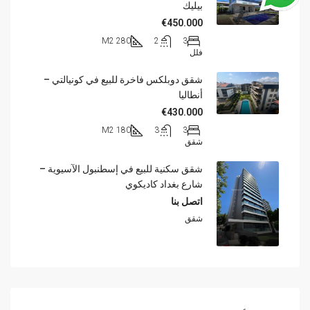
بيليك
€450.000
280 M2
2
3
فلل
شقق دوبلكس فاخرة للبيع في كونيالتي –
أنطاليا
€430.000
180 M2
3
3
شقق
شقق سكنية للبيع في إسطنبول الآسيوية –
شارع بغداد كاديكوي
اتصل بنا
شقق