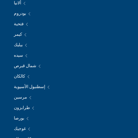
ألانيا
بودروم
فتحية
كيمر
بيليك
سيده
شمال قبرص
كالكان
إسطنبول الأسيوية
مرسين
طرابزون
بورصا
غوجيك