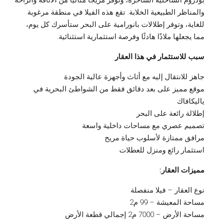
بودروم الساحلية الساحرة، وتوفر مزيجًا مثاليًا من الأناقة والراحة
والمناظر الطبيعية الخلابة. تقع هذه الفيلا في منطقة مرغوبة
للغاية، وتوفر إطلالات بانورامية على البحر ستأسرك كل يوم،
مما يجعلها ملاذًا هادئًا وفرصة استثمارية استثنائية.
سبب للاستثمار في هذا العقار
جاهز للانتقال إليه مع أثاث وأجهزة عالية الجودة
موقع مميز على بعد دقائق فقط من الشواطئ البحرية في
ياليكافاك
إطلالة رائعة على البحر
تصميم عصري مع مساحات داخلية واسعة
مرافق ممتازة لأسلوب حياة مريح
استثمار رائع ومنزل للعطلات
مميزات العقار:
نوع العقار – فيلا منفصلة
مساحة المعيشة – 99 م2
مساحة الأرض – 7000 م2 إجمالي قطعة الأرض