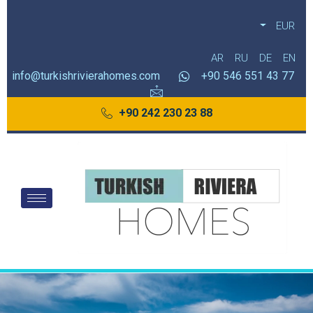
EUR
AR
RU
DE
EN
info@turkishrivierahomes.com
77 43 551 546 90+
88 23 230 242 90+