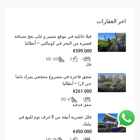
اخر العقارات
فيلا عائلية في موقع متميز و على بعج مسافة
قصيرة من البحر في كونيالتي – أنطاليا
€599.000
300 M2
3
4
فلل
شقق فاخرة في مشروع منتجعي يمراد باشا
حي لارا – أنطاليا
€261.000
47 M2
1
شقق فندقية
فلل عصرية أنيقة من 3 غرف نوم للبيع في
بيليك
€450.000
280 M2
2
3