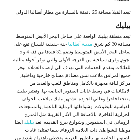
تبعد الفيلا مسافة 25 دقيقة بالسيارة من مطار أنطاليا الدولي.
بيليك
تبعد منطقة بيليك الواقعة على ساحل البحر الأبيض المتوسط
مسافة 30 كم شرق
مدينة أنطاليا
جنة حقيقية للسياح تقع على
ساحل البحر الأبيض المتوسط وتضم 32 فندقا من فئة 4 و 5
نجوم, وقرى سياحية من الدرجة الأولى والتي توفر أجواء مثالية
للعائلات وتقدم الخدمات التي تهدف الى ارضاء العملاء. توفر
جميع المرافق ملاعب تنس مضاءة, مسابح خارجية وداخلية,
مراكز لياقة مجهزة بالكامل ومناطق للعب والعديد من
الامكانيات في وسط غابات الصنوبر الخاصة بها. وتعتبر بيليك
منتجعا فاخرا وعالي الجودة. تشتهر بيليك بملاعب الجولف
القياسية للبطولات, وشواطئها الرملية الناعمة, والمنتجعات
الحرارية الفاخرة. بالاضافة الى الآثار القريبة مثل المدرج
الروماني في اسبندوس, وشوارع بيرج القديمه. تعد
بيليك
أيضا
موطنا للشواطئ ذات العلامة الزرقاء, بينما تمتلئ غابات
الصنوبر الخاصة بها بالطيور الغريبة وتحظى باهتمام شديد من