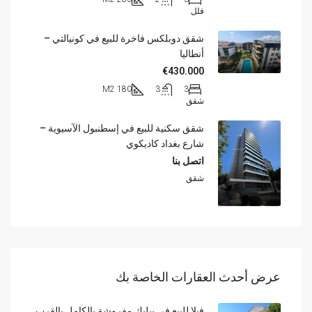
فلل
شقق دوبلكس فاخرة للبيع في كونيالتي –
أنطاليا
€430.000
180 M2
3
3
شقق
شقق سكنية للبيع في إسطنبول الآسيوية –
شارع بغداد كاديكوي
اتصل بنا
شقق
عرض أحدث العقارات الخاصة بك
فيلا للبيع في بيليك مفروشة بالكامل بالقرب