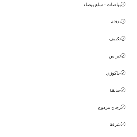
بياضات - سلع بيضاء
تدفئة
تكييف
تيراس
جاكوزي
حديقة
زجاج مزدوج
شرفة