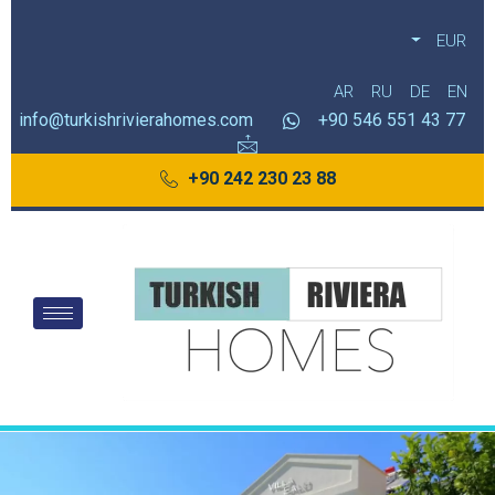
EUR
AR
RU
DE
EN
info@turkishrivierahomes.com
77 43 551 546 90+
88 23 230 242 90+