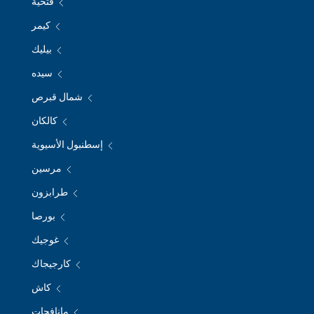
فتحية
كيمر
بيليك
سيده
شمال قبرص
كالكان
إسطنبول الأسيوية
مرسين
طرابزون
بورصا
غوجيك
كارجيجاك
كاش
مانافجات