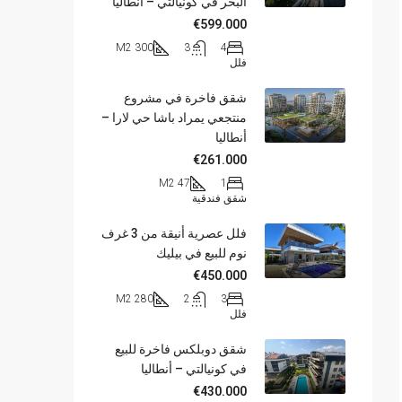
البحر في كونيالتي – أنطاليا
€599.000
300 M2
3
4
فلل
شقق فاخرة في مشروع
منتجعي يمراد باشا حي لارا –
أنطاليا
€261.000
47 M2
1
شقق فندقية
فلل عصرية أنيقة من 3 غرف
نوم للبيع في بيليك
€450.000
280 M2
2
3
فلل
شقق دوبلكس فاخرة للبيع
في كونيالتي – أنطاليا
€430.000