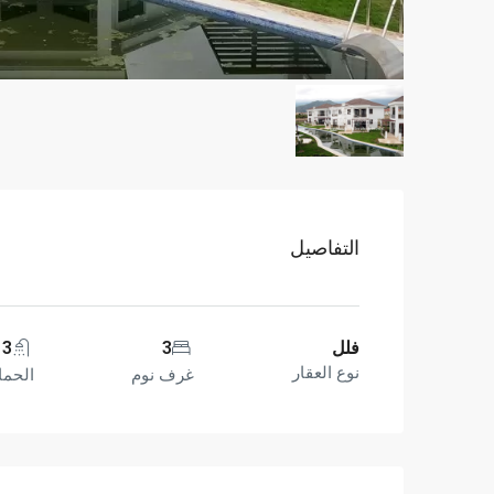
التفاصيل
فلل
3
3
نوع العقار
غرف نوم
الحما