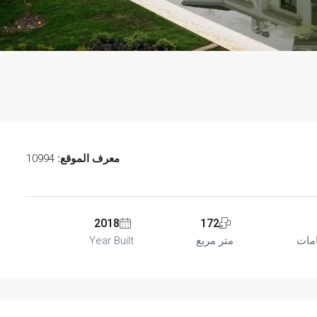
معرف الموقع:
10994
مميّز
2018
172
مات
متر مربع
Year Built
تم بيعه
€249.000