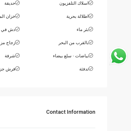
اسلاك التلفزيون
حديقة
اطلالة بحرية
خزان الم
بئر ماء
دش في ال
بالقرب من البحر
زجاج مز
بياضات - سلع بيضاء
شرفة
تدفئة
فرش جز
Contact Information