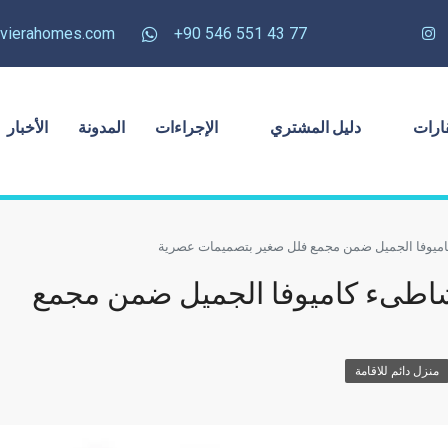
rivierahomes.com
77 43 551 546 90+
ارات
دليل المشتري
الإجراءات
المدونة
الأخبار
كاميوفا الجميل ضمن مجمع فلل صغير بتصميمات عصرية
 شاطىء كاميوفا الجميل ضمن مجمع
منزل دائم للاقامة