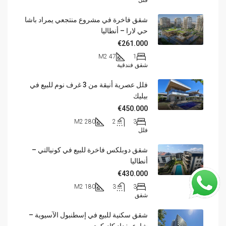
فلل
شقق فاخرة في مشروع منتجعي يمراد باشا
حي لارا – أنطاليا
€261.000
47 M2
1
شقق فندقية
فلل عصرية أنيقة من 3 غرف نوم للبيع في
بيليك
€450.000
280 M2
2
3
فلل
شقق دوبلكس فاخرة للبيع في كونيالتي –
أنطاليا
€430.000
180 M2
3
3
شقق
شقق سكنية للبيع في إسطنبول الآسيوية –