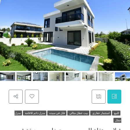
للبيع
استثمار عقاري
بيت عطل مثالي
فلل في سيده
منزل دائم للاقامة
منزل
عطل