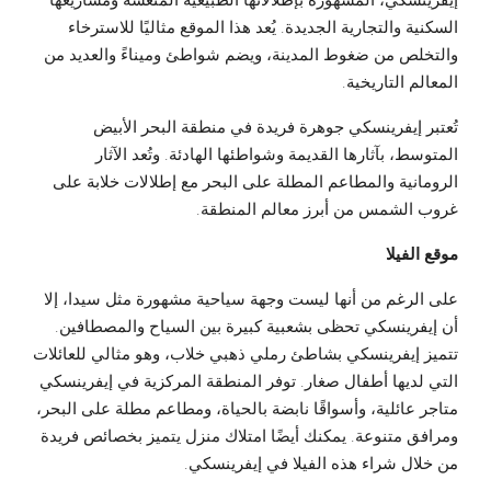
إيفرينسكي، المشهورة بإطلالاتها الطبيعية المنعشة ومشاريعها
السكنية والتجارية الجديدة. يُعد هذا الموقع مثاليًا للاسترخاء
والتخلص من ضغوط المدينة، ويضم شواطئ وميناءً والعديد من
المعالم التاريخية.
تُعتبر إيفرينسكي جوهرة فريدة في منطقة البحر الأبيض
المتوسط، بآثارها القديمة وشواطئها الهادئة. وتُعد الآثار
الرومانية والمطاعم المطلة على البحر مع إطلالات خلابة على
غروب الشمس من أبرز معالم المنطقة.
موقع الفيلا
على الرغم من أنها ليست وجهة سياحية مشهورة مثل سيدا، إلا
أن إيفرينسكي تحظى بشعبية كبيرة بين السياح والمصطافين.
تتميز إيفرينسكي بشاطئ رملي ذهبي خلاب، وهو مثالي للعائلات
التي لديها أطفال صغار. توفر المنطقة المركزية في إيفرينسكي
متاجر عائلية، وأسواقًا نابضة بالحياة، ومطاعم مطلة على البحر،
ومرافق متنوعة. يمكنك أيضًا امتلاك منزل يتميز بخصائص فريدة
من خلال شراء هذه الفيلا في إيفرينسكي.