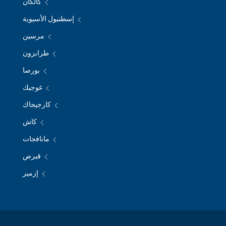
كالكان
إسطنبول الأسيوية
مرسين
طرابزون
بورصا
غوجيك
كارجيجاك
كاش
مانافجات
قبرص
إزمير