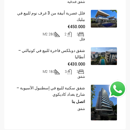
شقق فندقية
فلل عصرية أنيقة من 3 غرف نوم للبيع في
بيليك
€450.000
280 M2
2
3
فلل
شقق دوبلكس فاخرة للبيع في كونيالتي –
أنطاليا
€430.000
180 M2
3
3
شقق
شقق سكنية للبيع في إسطنبول الآسيوية –
شارع بغداد كاديكوي
اتصل بنا
شقق