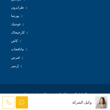
طرابزون
بورصا
غوجيك
كارجيجاك
كاش
مانافجات
قبرص
إزمير
© نازل الريفيرا التركية - جميع الحقوق محفوظة
وكيل الشركة
PHP Code Snippets
Powered By :
XYZScripts.com