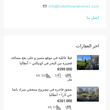
info@turkishrivierahomes.com
اتصل بنا
اخر العقارات
فيلا عائلية في موقع متميز و على بعج مسافة
قصيرة من البحر في كونيالتي – أنطاليا
€599.000
300 M2
3
4
فلل
شقق فاخرة في مشروع منتجعي يمراد باشا
حي لارا – أنطاليا
€261.000
47 M2
1