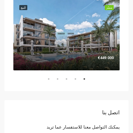
للبيع
مميّز
للبيع
مميّز
.000
€449.000
اتصل بنا
يمكنك التواصل معنا للاستفسار عما تريد