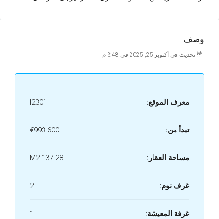
وصف
تحديث في أكتوبر 25, 2025 في 3:48 م
معرف الموقع:
I2301
تبدأ من:
€993.600
مساحة العقار:
137.28 M2
غرف نوم:
2
غرفة المعيشة:
1