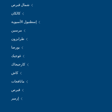
شمال قبرص
كالكان
إسطنبول الأسيوية
مرسين
طرابزون
بورصا
غوجيك
كارجيجاك
كاش
مانافجات
قبرص
إزمير