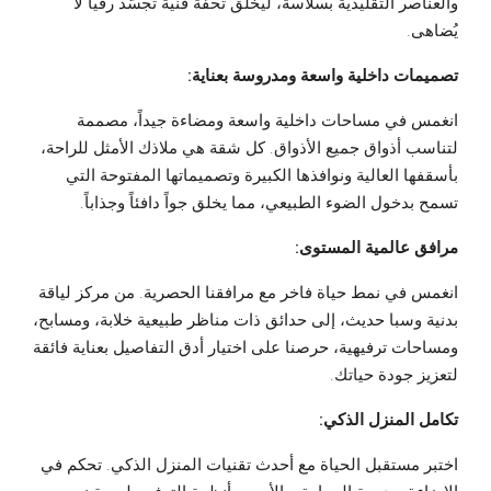
والعناصر التقليدية بسلاسة، ليخلق تحفة فنية تُجسّد رقيّاً لا
يُضاهى.
تصميمات داخلية واسعة ومدروسة بعناية:
انغمس في مساحات داخلية واسعة ومضاءة جيداً، مصممة
لتناسب أذواق جميع الأذواق. كل شقة هي ملاذك الأمثل للراحة،
بأسقفها العالية ونوافذها الكبيرة وتصميماتها المفتوحة التي
تسمح بدخول الضوء الطبيعي، مما يخلق جواً دافئاً وجذاباً.
مرافق عالمية المستوى:
انغمس في نمط حياة فاخر مع مرافقنا الحصرية. من مركز لياقة
بدنية وسبا حديث، إلى حدائق ذات مناظر طبيعية خلابة، ومسابح،
ومساحات ترفيهية، حرصنا على اختيار أدق التفاصيل بعناية فائقة
لتعزيز جودة حياتك.
تكامل المنزل الذكي:
اختبر مستقبل الحياة مع أحدث تقنيات المنزل الذكي. تحكم في