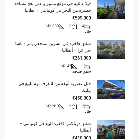
فيلا عائلية في موقع متميز و على بعج مسافة
قصيرة من البحر في كونيالتي – أنطاليا
€599.000
300 M2
3
4
فلل
شقق فاخرة في مشروع منتجعي يمراد باشا
حي لارا – أنطاليا
€261.000
47 M2
1
شقق فندقية
فلل عصرية أنيقة من 3 غرف نوم للبيع في
بيليك
€450.000
280 M2
2
3
فلل
شقق دوبلكس فاخرة للبيع في كونيالتي –
أنطاليا
€430.000