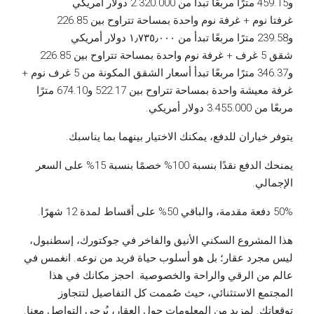
و459.15 مترًا مربعًا تبدأ من 2.320.000 دولار أمريكي
غرفتا نوم + غرفة نوم واحدة بمساحة تتراوح بين 226.85
و239.58 مترًا مربعًا تبدأ من ١٫٧٣٥٫٠٠٠ دولار أمريكي
شقق 5 غرف + غرفة نوم واحدة بمساحة تتراوح بين 226.85
و346.37 مترًا مربعًا تبدأ أسعار الشقق المكونة من 5 غرف نوم +
غرفة معيشة واحدة بمساحة تتراوح بين 522.17 و674.10 مترًا
مربعًا من 3.455.000 دولار أمريكي.
يتوفر خياران للدفع، يمكنك الاختيار بينهما بما يناسبك.
يمنحك الدفع نقدًا بنسبة 100% خصمًا بنسبة 15% على السعر
الإجمالي.
50% دفعة مقدمة، والباقي 50% على أقساط لمدة 12 شهرًا.
هذا المشروع السكني الأنيق والفاخر في جوكتورك، إسطنبول،
ليس مجرد عقار؛ بل هو أسلوب حياة فريد من نوعه. انغمس في
عالم من الرقي والراحة والخصوصية. احجز مكانك في هذا
المجتمع الاستثنائي، حيث صُممت كل التفاصيل لتتجاوز
توقعاتك. لمزيد من المعلومات حول العقار، يُرجى التواصل معنا.