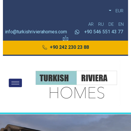
EUR
AR
RU
DE
EN
info@turkishrivierahomes.com
77 43 551 546 90+
88 23 230 242 90+