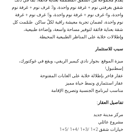
يُقدّم مجموعةً من الشقق المُصمّمة بعناية فائقة، بما في ذلك
شقق بغرفتي نوم + غرفة نوم واحدة، و3 غرف نوم + غرفة نوم
واحدة، و4 غرف نوم + غرفة نوم واحدة، و5 غرف نوم + غرفة
نوم واحدة، لضمان تجربة معيشة راقية لكلّ ساكن. صُمّمت كل
شقة بعناية فائقة لتوفير مساحة واسعة، وإضاءة طبيعية،
وإطلالات خلابة على المناظر الطبيعية المحيطة.
سبب للاستثمار
ميزة الموقع: بجوار نادي كيمير الريفي، ويقع في غوكتورك،
إسطنبول!
عقار فاخر بإطلالة خلابة على الغابات المفتوحة
عقار استثماري ونمط حياة مميز
مناسب لبرنامج الجنسية وتصريح الإقامة
تفاصيل العقار:
مركز مدينة جديد
مشروع عائلي
خيارات شقق 2+1 /3+1 /4+1 /5+1