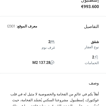
إسطنبول
€993.600
التفاصيل
معرف الموقع:
I2301
شقق
2
نوع العقار
غرف نوم
2
137.28 M2
الحمامات
وصف
أهلاً بكم في عالمٍ من الفخامة والخصوصية لا مثيل له في قلب
غوكتورك، إسطنبول. مشروعنا السكني يُجسّد الفخامة، حيث