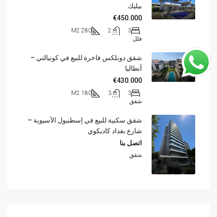
بيليك
€450.000
280 M2
2
3
فلل
شقق دوبلكس فاخرة للبيع في كونيالتي –
أنطاليا
€430.000
180 M2
3
3
شقق
شقق سكنية للبيع في إسطنبول الآسيوية –
شارع بغداد كاديكوي
اتصل بنا
شقق