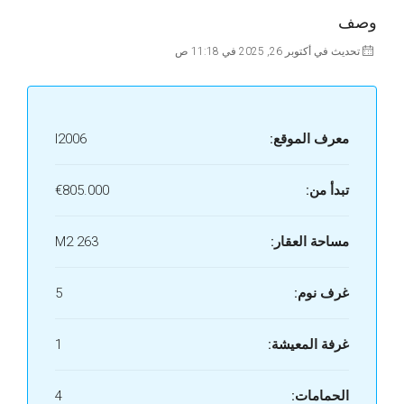
وصف
تحديث في أكتوبر 26, 2025 في 11:18 ص
معرف الموقع:
I2006
تبدأ من:
€805.000
مساحة العقار:
263 M2
غرف نوم:
5
غرفة المعيشة:
1
الحمامات:
4