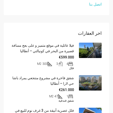
اتصل بنا
اخر العقارات
فيلا عائلية في موقع متميز و على بعج مسافة
قصيرة من البحر في كونيالتي – أنطاليا
€599.000
300 M2
3
4
فلل
شقق فاخرة في مشروع منتجعي يمراد باشا
حي لارا – أنطاليا
€261.000
47 M2
1
شقق فندقية
فلل عصرية أنيقة من 3 غرف نوم للبيع في