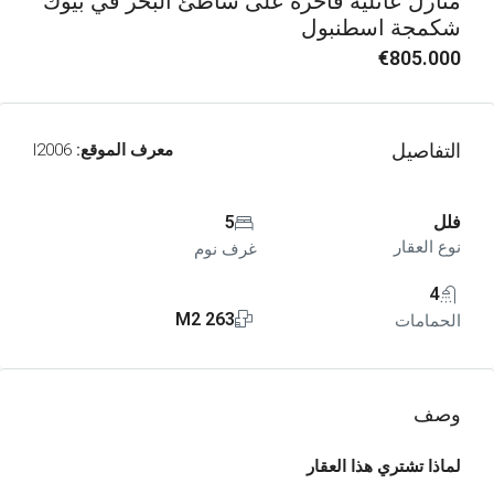
منازل عائلية فاخرة على شاطئ البحر في بيوك
شكمجة اسطنبول
€805.000
التفاصيل
معرف الموقع:
I2006
فلل
5
نوع العقار
غرف نوم
4
263 M2
الحمامات
وصف
لماذا تشتري هذا العقار