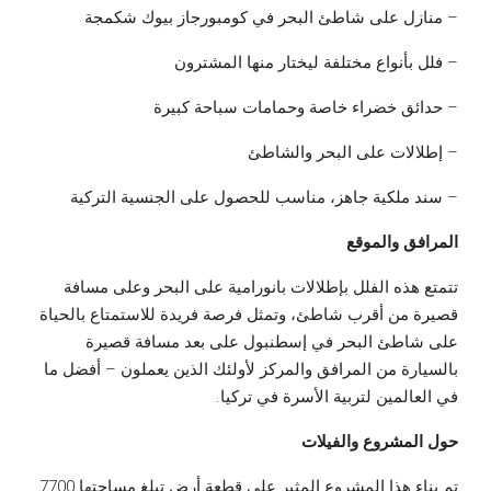
– منازل على شاطئ البحر في كومبورجاز بيوك شكمجة
– فلل بأنواع مختلفة ليختار منها المشترون
– حدائق خضراء خاصة وحمامات سباحة كبيرة
– إطلالات على البحر والشاطئ
– سند ملكية جاهز، مناسب للحصول على الجنسية التركية
المرافق والموقع
تتمتع هذه الفلل بإطلالات بانورامية على البحر وعلى مسافة
قصيرة من أقرب شاطئ، وتمثل فرصة فريدة للاستمتاع بالحياة
على شاطئ البحر في إسطنبول على بعد مسافة قصيرة
بالسيارة من المرافق والمركز لأولئك الذين يعملون – أفضل ما
في العالمين لتربية الأسرة في تركيا.
حول المشروع والفيلات
تم بناء هذا المشروع المثير على قطعة أرض تبلغ مساحتها 7700