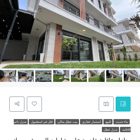
بناء حديث
للبيع
استثمار عقاري
بيت عطل مثالي
فلل في اسطنبول
منزل دائم
للاقامة
منزل عطل