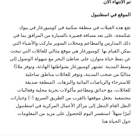
تم الانتهاء الآن.
الموقع في اسطنبول
تقع هذه الفيلات في منطقة سكنية في كومبورغاز في بيوك
شكمجة، على بعد مسافة قصيرة بالسيارة من المرافق بما في
ذلك المدارس والمطاعم ومحلات السوبر ماركت والأشياء التي
يمكن القيام بها. كومبورغاز هي موقع مثالي للعائلات التي تبحث
عن نمط حياة متوازن على شاطئ البحر مع سهولة الوصول إلى
وسط المدينة. تشتهر كومبورغاز بشواطئها الهادئة، وتوفر ملاذًا
مثاليًا من صخب المدينة، وتوفر للعائلات مناطق ساحلية
للاسترخاء والرياضات المائية والنزهات. المنطقة صديقة
للعائلات، مع حدائق ومطاعم مأكولات بحرية محلية وفعاليات
مجتمعية. يجعل موقعها بالقرب من الطريق السريع E-5 وخيارات
النقل العام التنقل إلى مراكز الأعمال المركزية في اسطنبول
أمرًا سهلاً. استفسر اليوم للحصول على مزيد من المعلومات
حول الحياة هنا.