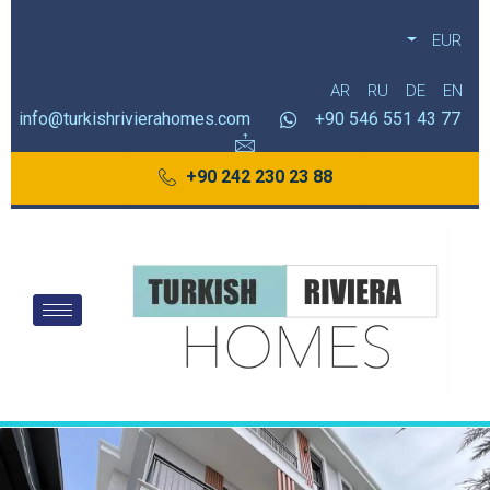
EUR
AR
RU
DE
EN
info@turkishrivierahomes.com
77 43 551 546 90+
88 23 230 242 90+