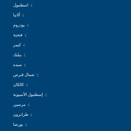
اسطنبول
ألانيا
بودروم
فتحية
كيمر
بيليك
سيده
شمال قبرص
كالكان
إسطنبول الأسيوية
مرسين
طرابزون
بورصا