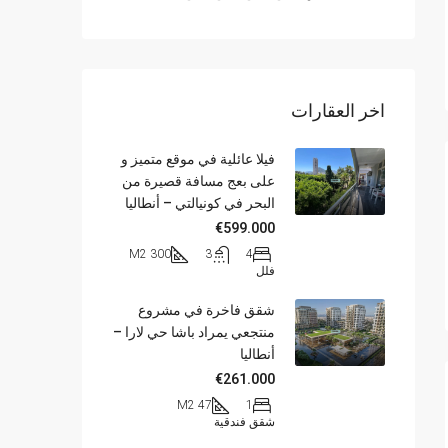
اخر العقارات
فيلا عائلية في موقع متميز و
على بعج مسافة قصيرة من
البحر في كونيالتي – أنطاليا
€599.000
300 M2
3
4
فلل
شقق فاخرة في مشروع
منتجعي يمراد باشا حي لارا –
أنطاليا
€261.000
47 M2
1
شقق فندقية