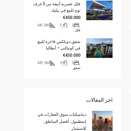
فلل عصرية أنيقة من 3 غرف
نوم للبيع في بيليك
€450.000
280 M2
2
3
فلل
شقق دوبلكس فاخرة للبيع
في كونيالتي – أنطاليا
€430.000
180 M2
3
3
شقق
اخر المقالات
ديناميكيات سوق العقارات في
إسطنبول: أفضل المناطق
للاستثمار