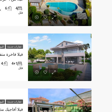
6
4
فلل
عقارات جديدة
للبي
4
4+1
فلل
عقارات جديدة
للبي
فيلا أفاجيك م