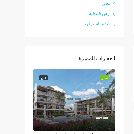
قصر
أرض قندقية
شقق استوديو
العقارات المميزة
للبيع
مميّز
للبيع
مميّز
€1.299.000
€449.000