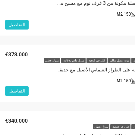
فيلا حديثة منفصلة مكونة من 3 غرف نوم مع مسبح مشترك وحدائق في أوفاجيك
150 M2
التفاصيل
€378.000
ي
بيت عطل مثالي
فلل في فتحية
منزل دائم للاقامة
منزل عطل
فيلا جميلة مبنية على الطراز العثماني الأصيل مع حديقة خاصة كبيرة وحمام سباحة.
مميّز
150 M2
التفاصيل
تم بيعه
€249.000
€340.000
ي
فلل في فتحية
منزل عطل