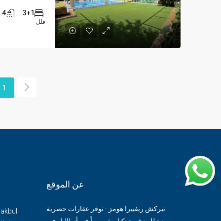
4
3+1
فلل
1
عن الموقع
تيركش ريفييرا هومز - توفر عقارات حصرية
Makbul
ومميزة للبيع في تركيا ، خصوصاً في أنطاليا وفي