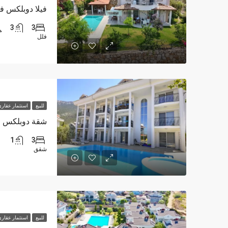
3
3
فلل
للبيع
استثمار عقار
1
3
شقق
للبيع
استثمار عقار