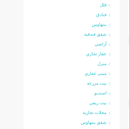
فلل
فنادق
بنتهاوس
شقق فندقية
أراضي
عقار تجاري
منزل
مبنى عقاري
بيت مزرعة
استديو
بيت ريفي
محلات تجارية
شقق بنتهاوس