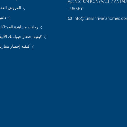
Apt.No:10/4 KONYAALTI / ANTAL
القروض العقار
TURKEY
دعم م
info@turkishrivierahomes.c
رحلات مشاهدة الممتلكات
كيفية إحضار حيواناتك الأليف
كيفية إحضار سيارتك