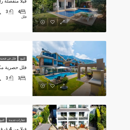
3
4
فلل
للبيع
فلل في فتحية
3
3
عقارات جديدة
للبي