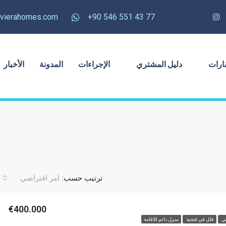
rivierahomes.com
77 43 551 546 90+
ارات
دليل المشتري
الإجراءات
المدونة
الأخبار
ترتيب حسب:
امر افتراضي
€400.000
لي
فلل في فتحية
منزل دائم للاقامة