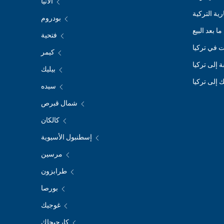
ألانيا
ية التركية
بودروم
ا بعد البيع
فتحية
 في تركيا
كيمر
ة إلى تركيا
بيليك
 إلى تركيا
سيده
شمال قبرص
كالكان
إسطنبول الأسيوية
مرسين
طرابزون
بورصا
غوجيك
كارجيجاك