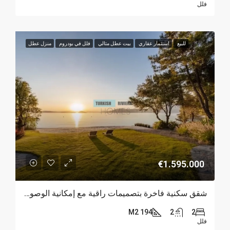
فلل
للبيع
استثمار عقاري
بيت عطل مثالي
فلل في بودروم
منزل عطل
€1.595.000
شقق سكنية فاخرة بتصميمات راقية مع إمكانية الوصول إلى شاطئ خاص في منطقة توركبوكو
194 M2
2
2
فلل