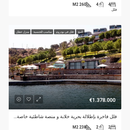
260 M2
4
4
فلل
للبيع
فلل في بودروم
مناسب للجنسية
منزل عطل
€1.378.000
فلل فاخرة بإطلالة بحرية خلابة و منصة شاطئية خاصة في ياليكافاك – بودروم
238 M2
2
2