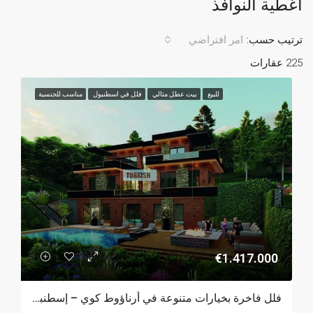
أغطية النوافذ
ترتيب حسب:
امر افتراضي
225 عقارات
للبيع
بيت عطل مثالي
فلل في اسطنبول
مناسب للجنسية
€1.417.000
فلل فاخرة بخيارات متنوعة في أرناؤوط كوي – إسطنبول