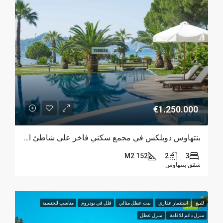
€1.250.000
بنتهاوس دوبلكس في مجمع سكني فاخر على شاطئ البحر. غوجيك- فتحية
152 M2
2
3
شقق بنتهاوس
للبيع
استثمار عقاري
بيت عطل مثالي
فلل في بودروم
مناسب للجنسية
مميّز
منزل دائم للاقامة
منزل عطل