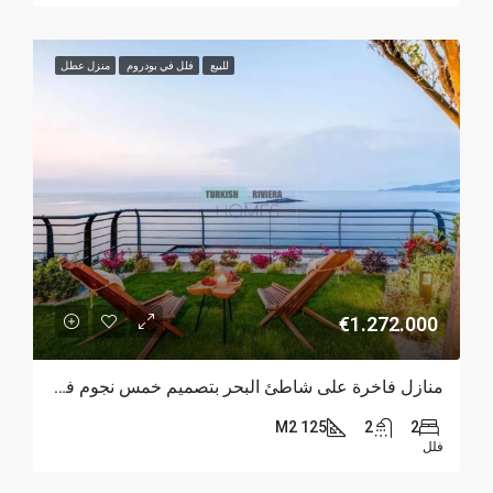
للبيع
فلل في بودروم
منزل عطل
€1.272.000
منازل فاخرة على شاطئ البحر بتصميم خمس نجوم في بودروم
125 M2
2
2
فلل