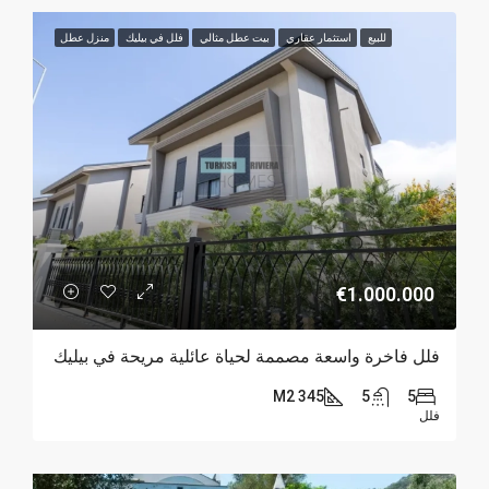
للبيع
استثمار عقاري
بيت عطل مثالي
فلل في بيليك
منزل عطل
€1.000.000
فلل فاخرة واسعة مصممة لحياة عائلية مريحة في بيليك
345 M2
5
5
فلل