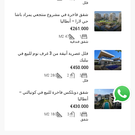
فلل
شقق فاخرة في مشروع منتجعي يمراد باشا
حي لارا – أنطاليا
€261.000
47 M2
1
شقق فندقية
فلل عصرية أنيقة من 3 غرف نوم للبيع في
بيليك
€450.000
280 M2
2
3
فلل
شقق دوبلكس فاخرة للبيع في كونيالتي –
أنطاليا
€430.000
180 M2
3
3
شقق