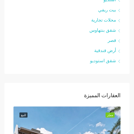
بيت ريفي
محلات تجارية
شقق بنتهاوس
قصر
أرض قندقية
شقق استوديو
العقارات المميزة
للبيع
مميّز
للبيع
مميّز