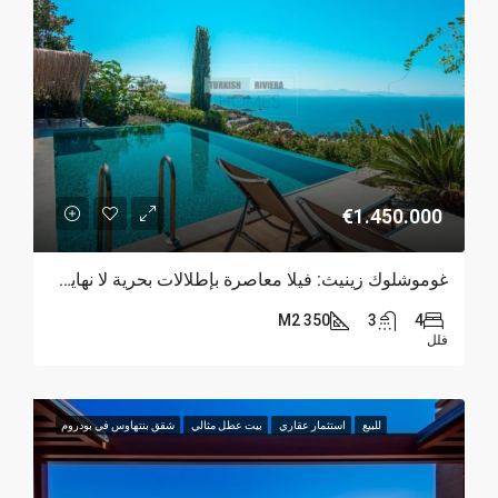
€1.450.000
غوموشلوك زينيث: فيلا معاصرة بإطلالات بحرية لا نهاية لها
350 M2
3
4
فلل
للبيع
استثمار عقاري
بيت عطل مثالي
شقق بنتهاوس في بودروم