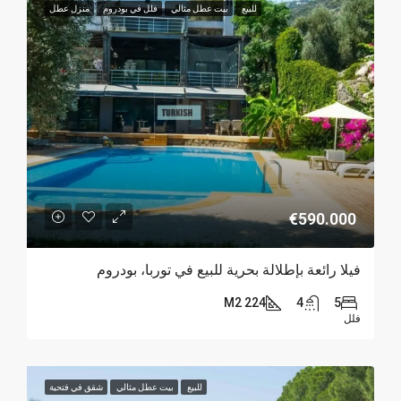
للبيع
بيت عطل مثالي
فلل في بودروم
منزل عطل
€590.000
فيلا رائعة بإطلالة بحرية للبيع في توربا، بودروم
224 M2
4
5
فلل
للبيع
بيت عطل مثالي
شقق في فتحية