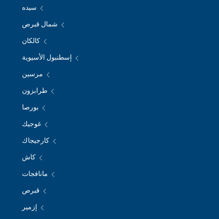
سيده
شمال قبرص
كالكان
إسطنبول الأسيوية
مرسين
طرابزون
بورصا
غوجيك
كارجيجاك
كاش
مانافجات
قبرص
إزمير