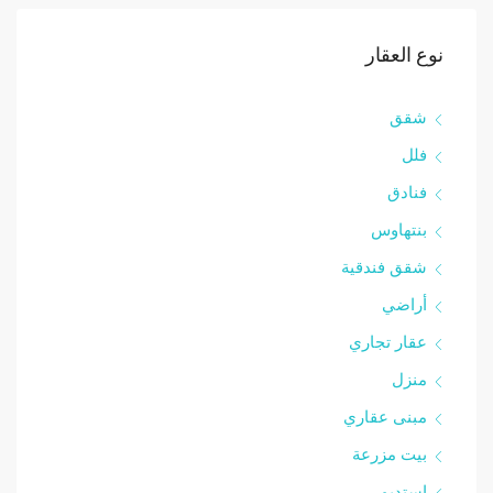
نوع العقار
شقق
فلل
فنادق
بنتهاوس
شقق فندقية
أراضي
عقار تجاري
منزل
مبنى عقاري
بيت مزرعة
استديو