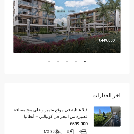
.000
€449.000
اخر العقارات
فيلا عائلية في موقع متميز و على بعج مسافة
قصيرة من البحر في كونيالتي – أنطاليا
€599.000
300 M2
3
4