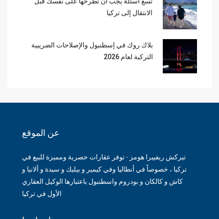
تسع أسئلة يجب أن تطرحها على نفسك قبل
الانتقال إلى تركيا
بلاك روك في إسطنبول والإصلاحات الضريبية
التركية لعام 2026
عن الموقع
تيركش ريفييرا هومز - توفر عقارات حصرية ومميزة للبيع في
تركيا ، خصوصاً في أنطاليا وفي كيمير و بيليك و سيدة و ألانيا و
كاش و كالكان و بودروم واسطنبول باعتبارها الوكيل العقاري
الأول في تركيا