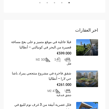
اخر العقارات
فيلا عائلية في موقع متميز و على بعج مسافة
قصيرة من البحر في كونيالتي – أنطاليا
€599.000
300 M2
3
4
فلل
شقق فاخرة في مشروع منتجعي يمراد باشا
حي لارا – أنطاليا
€261.000
47 M2
1
شقق فندقية
فلل عصرية أنيقة من 3 غرف نوم للبيع في