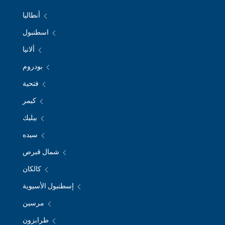
أنطاليا
اسطنبول
ألانيا
بودروم
فتحية
كيمر
بيليك
سيده
شمال قبرص
كالكان
إسطنبول الأسيوية
مرسين
طرابزون