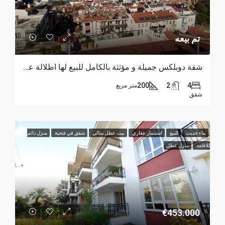
تم بيعه
شقة دوبلكس جميلة و مؤثثة بالكامل للبيع لها اطلالة على البحر والجبال في فتحية
200
2
4
متر مربع
شقق
بناء حديث
للبيع
استثمار عقاري
بيت عطل مثالي
شقق في فتحية
منزل دائم
للاقامة
منزل عطل
€453.000