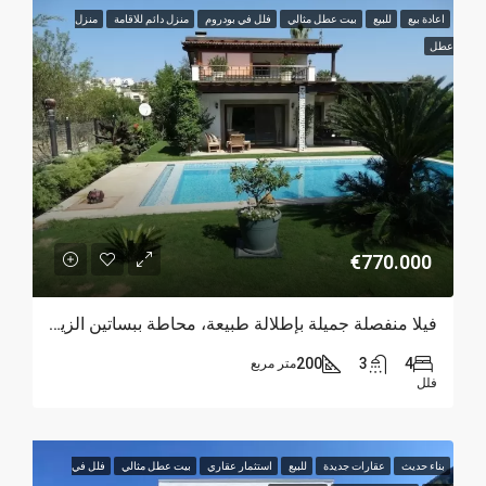
اعادة بيع
للبيع
بيت عطل مثالي
فلل في بودروم
منزل دائم للاقامة
منزل
عطل
€770.000
فيلا منفصلة جميلة بإطلالة طبيعة، محاطة ببساتين الزيتون في بودروم
200
3
4
متر مربع
فلل
بناء حديث
عقارات جديدة
للبيع
استثمار عقاري
بيت عطل مثالي
فلل في