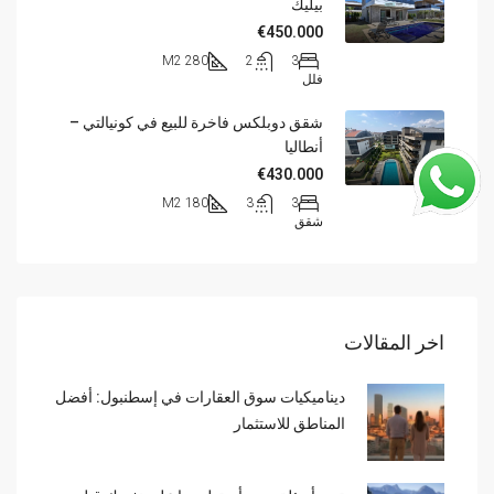
بيليك
€450.000
280 M2
2
3
فلل
شقق دوبلكس فاخرة للبيع في كونيالتي –
أنطاليا
€430.000
180 M2
3
3
شقق
اخر المقالات
ديناميكيات سوق العقارات في إسطنبول: أفضل
المناطق للاستثمار