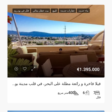
بناء حديث
عقارات جديدة
للبيع
بيت عطل مثالي
فلل في بودروم
€1.395.000
فيلا فاخرة و رائعة مطلة على البحر، في قلب مدينة بودروم
400
6
7
متر مربع
فلل