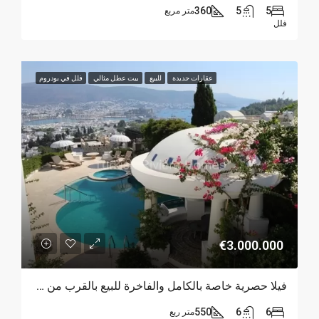
360
5
5
متر مربع
فلل
عقارات جديدة
للبيع
بيت عطل مثالي
فلل في بودروم
€3.000.000
فيلا حصرية خاصة بالكامل والفاخرة للبيع بالقرب من مركز بودروم
550
6
6
متر ربع