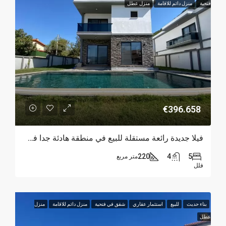
فتحية
منزل دائم للاقامة
منزل عطل
€396.658
فيلا جديدة رائعة مستقلة للبيع في منطقة هادئة جدا في فتحية
220
4
5
متر مربع
فلل
بناء حديث
للبيع
استثمار عقاري
شقق في فتحية
منزل دائم للاقامة
منزل
عطل