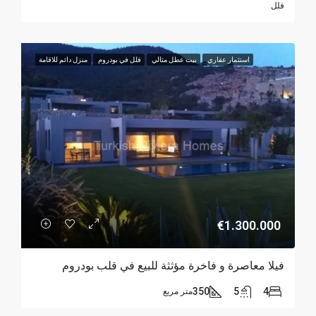
فلل
استثمار عقاري
بيت عطل مثالي
فلل في بودروم
منزل دائم للاقامة
€1.300.000
فيلا معاصرة و فاخرة مؤثثة للبيع في قلب بودروم
350
5
4
متر مربع