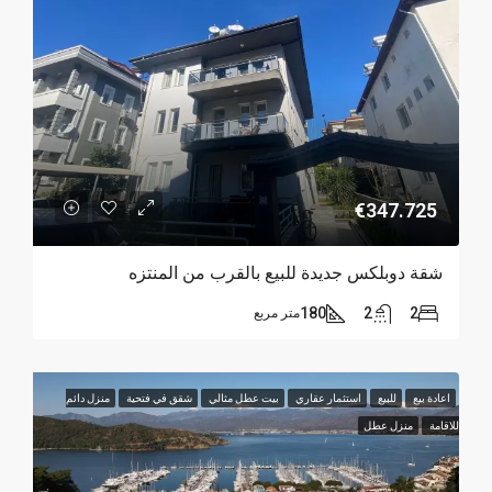
€347.725
شقة دوبلكس جديدة للبيع بالقرب من المنتزه
180
2
2
متر مربع
اعادة بيع
للبيع
استثمار عقاري
بيت عطل مثالي
شقق في فتحية
منزل دائم
للاقامة
منزل عطل