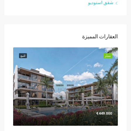
شقق استوديو
العقارات المميزة
للبيع
مميّز
للبيع
مميّز
.000
€449.000