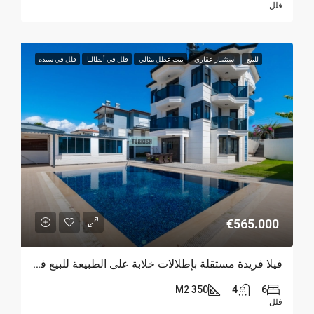
فلل
للبيع
استثمار عقاري
بيت عطل مثالي
فلل في أنطاليا
فلل في سيده
€565.000
فيلا فريدة مستقلة بإطلالات خلابة على الطبيعة للبيع في سيده
350 M2
4
6
فلل