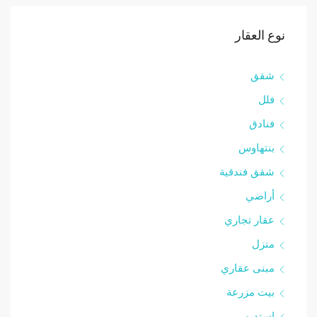
نوع العقار
شقق
فلل
فنادق
بنتهاوس
شقق فندقية
أراضي
عقار تجاري
منزل
مبنى عقاري
بيت مزرعة
استديو