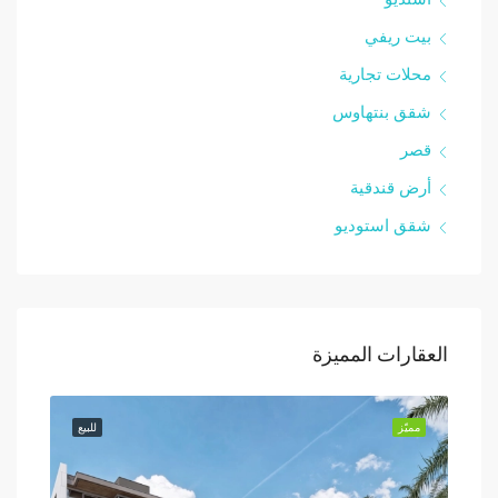
بيت ريفي
محلات تجارية
شقق بنتهاوس
قصر
أرض قندقية
شقق استوديو
العقارات المميزة
للبيع
مميّز
للبيع
مميّز