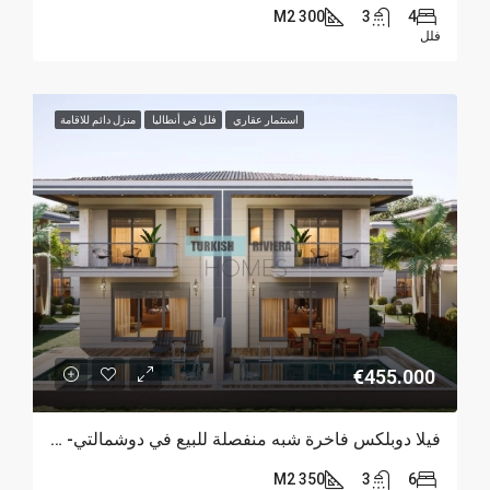
300 M2
3
4
فلل
استثمار عقاري
فلل في أنطاليا
منزل دائم للاقامة
€455.000
فيلا دوبلكس فاخرة شبه منفصلة للبيع في دوشمالتي- أنطاليا
350 M2
3
6