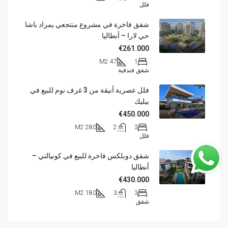
فلل
شقق فاخرة في مشروع منتجعي يمراد باشا
حي لارا – أنطاليا
€261.000
47 M2
1
شقق فندقية
فلل عصرية أنيقة من 3 غرف نوم للبيع في
بيليك
€450.000
280 M2
2
3
فلل
شقق دوبلكس فاخرة للبيع في كونيالتي –
أنطاليا
€430.000
180 M2
3
3
شقق