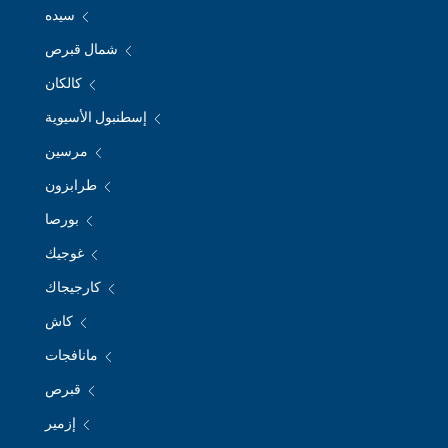
سيده
شمال قبرص
كالكان
إسطنبول الأسيوية
مرسين
طرابزون
بورصا
غوجيك
كارجيجاك
كاش
مانافجات
قبرص
إزمير