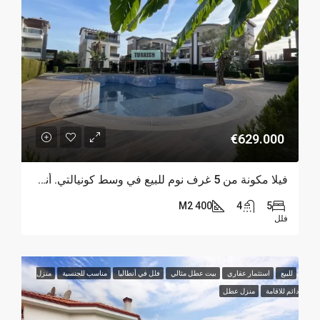
€629.000
فيلا مكونة من 5 غرف نوم للبيع في وسط كونيالتي. أنطاليا
400 M2
4
5
فلل
للبيع
استثمار عقاري
بيت عطل مثالي
فلل في أنطاليا
مناسب للجنسية
منزل
دائم للاقامة
منزل عطل