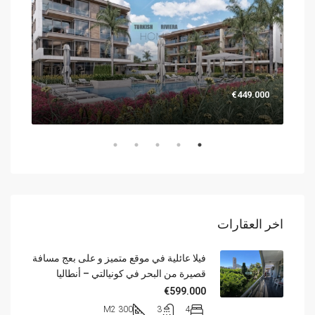
.000
€449.000
اخر العقارات
فيلا عائلية في موقع متميز و على بعج مسافة
قصيرة من البحر في كونيالتي – أنطاليا
€599.000
300 M2
3
4