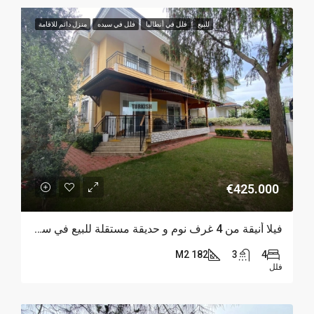
للبيع
فلل في أنطاليا
فلل في سيده
منزل دائم للاقامة
€425.000
فيلا أنيقة من 4 غرف نوم و حديقة مستقلة للبيع في سورغون، سيده
182 M2
3
4
فلل