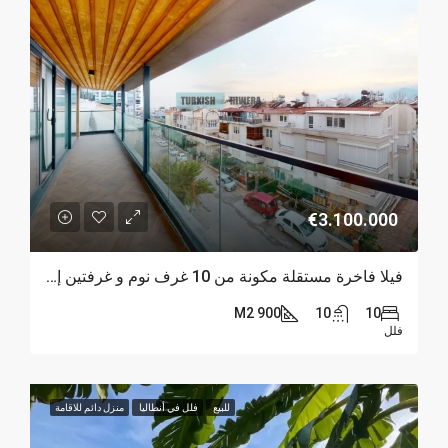
€3.100.000
فيلا فاخرة مستقلة مكونة من 10 غرف نوم و غرفتين إضافيتين في كونيالتي، أنطاليا
900 M2
10
10
فلل
للبيع
فلل في أنطاليا
منزل دائم للاقامة