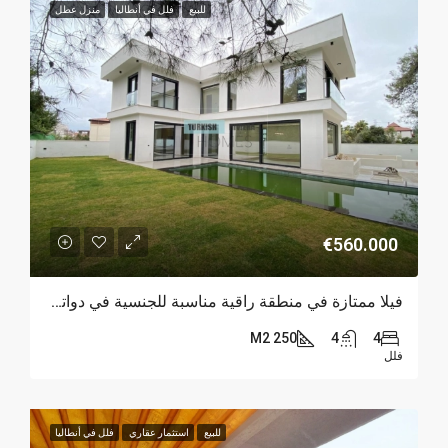
للبيع
فلل في أنطاليا
منزل عطل
€560.000
فيلا ممتازة في منطقة راقية مناسبة للجنسية في دواتشي – أنطاليا
250 M2
4
4
فلل
للبيع
استثمار عقاري
فلل في أنطاليا