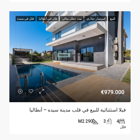
للبيع
استثمار عقاري
بيت عطل مثالي
فلل في أنطاليا
فلل في سيده
€979.000
فيلا استثنائية للبيع في قلب مدينة سيده – أنطاليا
290 M2
3
4
فلل