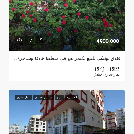
€900.000
فندق بوتيكي للبيع بكيمر يقع في منطقة هادئة وساحرة محاط بالطبيعة الخلابة.
15
15
عقار تجاري, فنادق
اعادة بيع
للبيع
استثمار عقاري
عقار تجاري