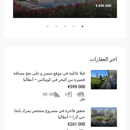
.000
€449.000
اخر العقارات
فيلا عائلية في موقع متميز و على بعج مسافة
قصيرة من البحر في كونيالتي – أنطاليا
€599.000
300 M2
3
4
فلل
شقق فاخرة في مشروع منتجعي يمراد باشا
حي لارا – أنطاليا
€261.000