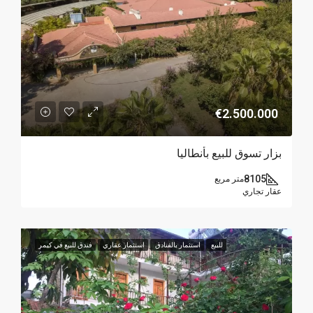
€2.500.000
بزار تسوق للبيع بأنطاليا
8105
متر مربع
عقار تجاري
للبيع
استثمار بالفنادق
استثمار عقاري
فندق للبيع في كيمر