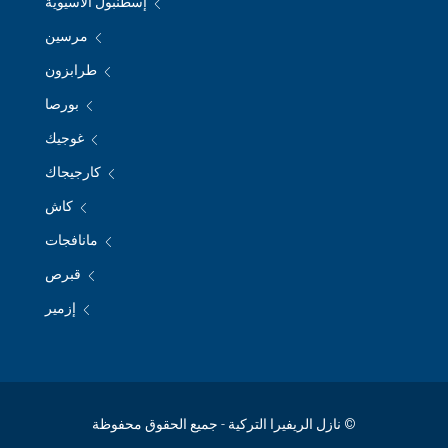
إسطنبول الأسيوية
مرسين
طرابزون
بورصا
غوجيك
كارجيجاك
كاش
مانافجات
قبرص
إزمير
© نازل الريفيرا التركية - جميع الحقوق محفوظة