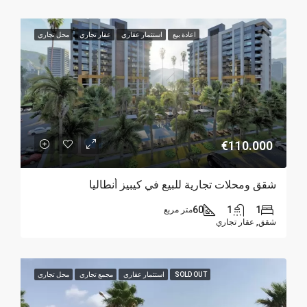
اعادة بيع
استثمار عقاري
عقار تجاري
محل تجاري
€110.000
شقق ومحلات تجارية للبيع في كيبيز أنطاليا
60
1
1
متر مربع
شقق, عقار تجاري
SOLD OUT
استثمار عقاري
مجمع تجاري
محل تجاري