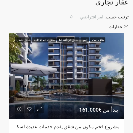
عقار تجاري
ترتيب حسب:
امر افتراضي
24 عقارات
بناء حديث
للبيع
شقق في أنطاليا
منزل دائم للاقامة
منزل عطل
يبدأ من
€161.000
مشروع فخم مكون من شقق يقدم خدمات عديدة لسكانه في ألتنتاش، أنطاليا