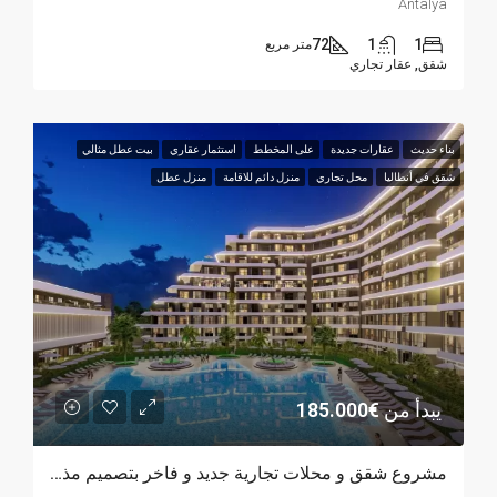
Antalya
72
1
1
متر مربع
شقق, عقار تجاري
بناء حديث
عقارات جديدة
على المخطط
استثمار عقاري
بيت عطل مثالي
شقق في أنطاليا
محل تجاري
منزل دائم للاقامة
منزل عطل
يبدأ من
€185.000
مشروع شقق و محلات تجارية جديد و فاخر بتصميم مذهل في أنطاليا