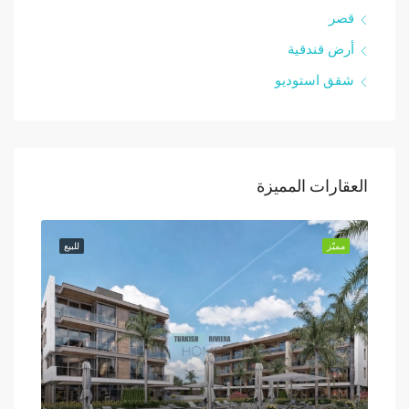
قصر
أرض قندقية
شقق استوديو
العقارات المميزة
للبيع
مميّز
للبيع
مميّز