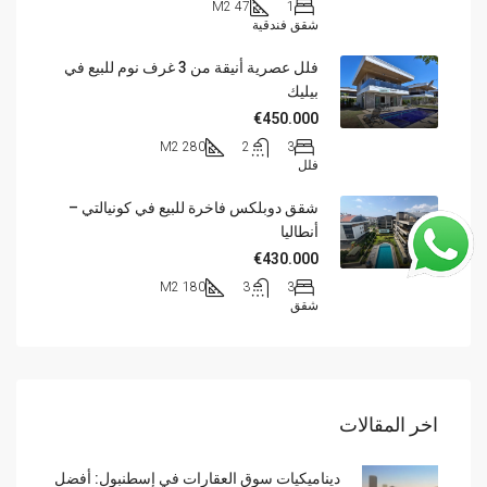
47 M2
1
شقق فندقية
فلل عصرية أنيقة من 3 غرف نوم للبيع في
بيليك
€450.000
280 M2
2
3
فلل
شقق دوبلكس فاخرة للبيع في كونيالتي –
أنطاليا
€430.000
180 M2
3
3
شقق
اخر المقالات
ديناميكيات سوق العقارات في إسطنبول: أفضل