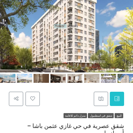
للبيع
شقق في اسطنبول
منزل دائم للاقامة
شقق عصرية في حي غازي عثمن باشا –