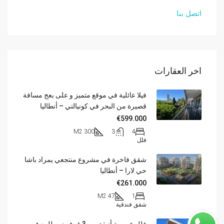
اتصل بنا
اخر العقارات
فيلا عائلية في موقع متميز و على بعج مسافة
قصيرة من البحر في كونيالتي – أنطاليا
€599.000
300 M2
3
4
فلل
شقق فاخرة في مشروع منتجعي يمراد باشا
حي لارا – أنطاليا
€261.000
47 M2
1
شقق فندقية