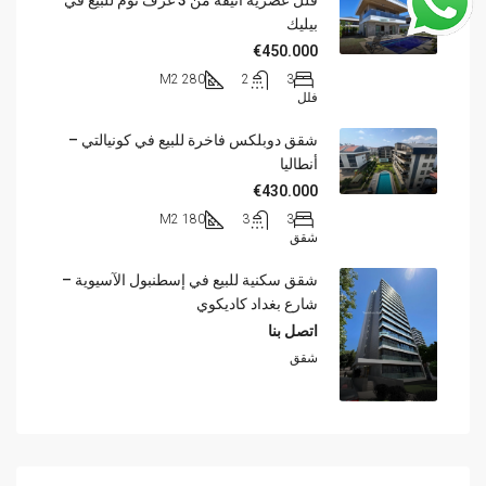
فلل عصرية أنيقة من 3 غرف نوم للبيع في
بيليك
€450.000
280 M2
2
3
فلل
شقق دوبلكس فاخرة للبيع في كونيالتي –
أنطاليا
€430.000
180 M2
3
3
شقق
شقق سكنية للبيع في إسطنبول الآسيوية –
شارع بغداد كاديكوي
اتصل بنا
شقق