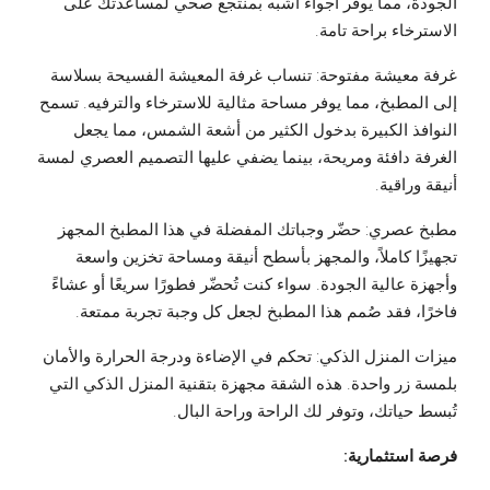
الجودة، مما يوفر أجواءً أشبه بمنتجع صحي لمساعدتك على
الاسترخاء براحة تامة.
غرفة معيشة مفتوحة: تنساب غرفة المعيشة الفسيحة بسلاسة
إلى المطبخ، مما يوفر مساحة مثالية للاسترخاء والترفيه. تسمح
النوافذ الكبيرة بدخول الكثير من أشعة الشمس، مما يجعل
الغرفة دافئة ومريحة، بينما يضفي عليها التصميم العصري لمسة
أنيقة وراقية.
مطبخ عصري: حضّر وجباتك المفضلة في هذا المطبخ المجهز
تجهيزًا كاملاً، والمجهز بأسطح أنيقة ومساحة تخزين واسعة
وأجهزة عالية الجودة. سواء كنت تُحضّر فطورًا سريعًا أو عشاءً
فاخرًا، فقد صُمم هذا المطبخ لجعل كل وجبة تجربة ممتعة.
ميزات المنزل الذكي: تحكم في الإضاءة ودرجة الحرارة والأمان
بلمسة زر واحدة. هذه الشقة مجهزة بتقنية المنزل الذكي التي
تُبسط حياتك، وتوفر لك الراحة وراحة البال.
فرصة استثمارية: