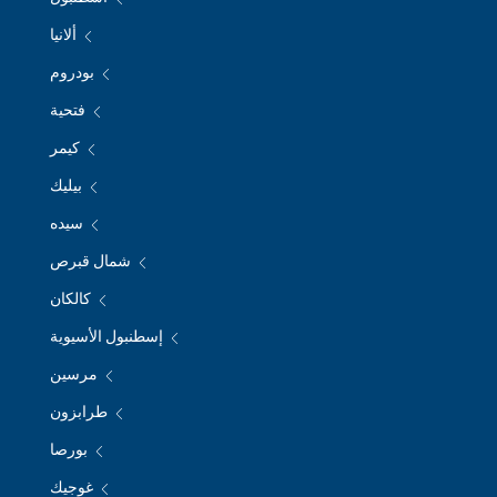
ألانيا
بودروم
فتحية
كيمر
بيليك
سيده
شمال قبرص
كالكان
إسطنبول الأسيوية
مرسين
طرابزون
بورصا
غوجيك