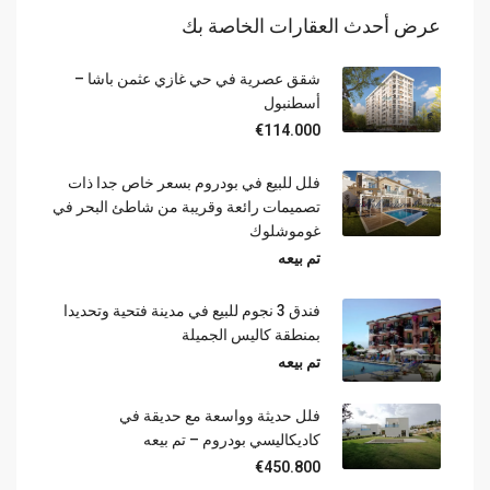
عرض أحدث العقارات الخاصة بك
شقق عصرية في حي غازي عثمن باشا –
أسطنبول
€114.000
فلل للبيع في بودروم بسعر خاص جدا ذات
تصميمات رائعة وقريبة من شاطئ البحر في
غوموشلوك
تم بيعه
فندق 3 نجوم للبيع في مدينة فتحية وتحديدا
بمنطقة كاليس الجميلة
تم بيعه
فلل حديثة وواسعة مع حديقة في
كاديكاليسي بودروم – تم بيعه
€450.800