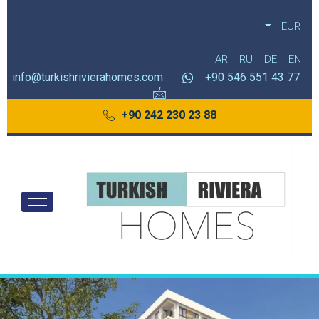
EUR
AR
RU
DE
EN
info@turkishrivierahomes.com
77 43 551 546 90+
88 23 230 242 90+