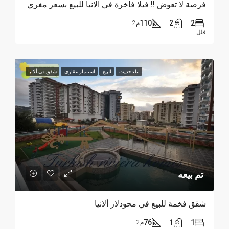
فرصة لا تعوض !! فيلا فاخرة في الانيا للبيع بسعر مغري
110
2
2
م2
فلل
بناء حديث
للبيع
استثمار عقاري
شقق في ألانيا
تم بيعه
شقق فخمة للبيع في محودلار ألانيا
76
1
1
م2