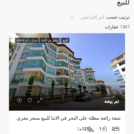
للبيع
ترتيب حسب:
امر افتراضي
1347 عقارات
للبيع
شقق في ألانيا
منزل دائم للاقامة
تم بيعه
شقة رائعة مطلة على البحر في الانيا للبيع بسعر مغري
125
1
2
م2