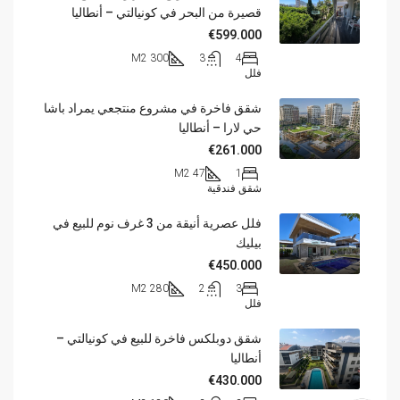
قصيرة من البحر في كونيالتي – أنطاليا
€599.000
300 M2
3
4
فلل
شقق فاخرة في مشروع منتجعي يمراد باشا
حي لارا – أنطاليا
€261.000
47 M2
1
شقق فندقية
فلل عصرية أنيقة من 3 غرف نوم للبيع في
بيليك
€450.000
280 M2
2
3
فلل
شقق دوبلكس فاخرة للبيع في كونيالتي –
أنطاليا
€430.000