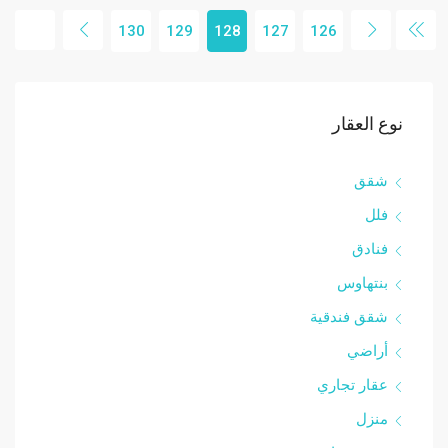
130
129
128
127
126
نوع العقار
شقق
فلل
فنادق
بنتهاوس
شقق فندقية
أراضي
عقار تجاري
منزل