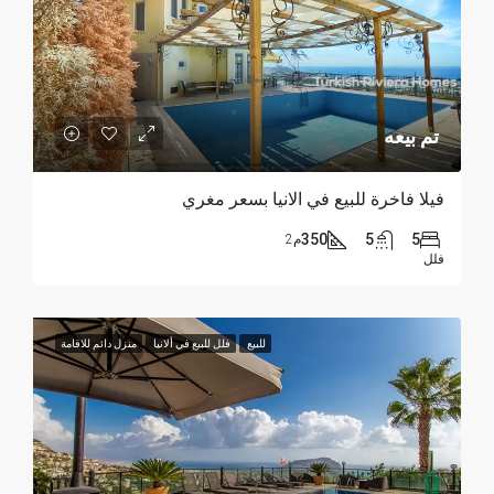
تم بيعه
فيلا فاخرة للبيع في الانيا بسعر مغري
350
5
5
م2
فلل
للبيع
فلل للبيع في ألانيا
منزل دائم للاقامة