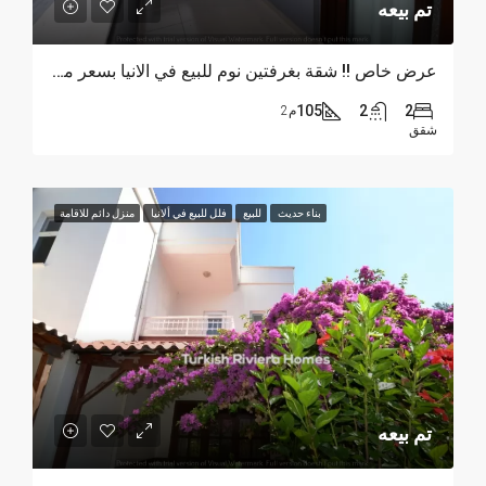
تم بيعه
عرض خاص !! شقة بغرفتين نوم للبيع في الانيا بسعر مغري
105
2
2
م2
شقق
بناء حديث
للبيع
فلل للبيع في ألانيا
منزل دائم للاقامة
تم بيعه