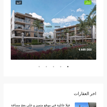
للبيع
مميّز
للبيع
مميّز
.000
€449.000
اخر العقارات
فيلا عائلية في موقع متميز و على بعج مسافة