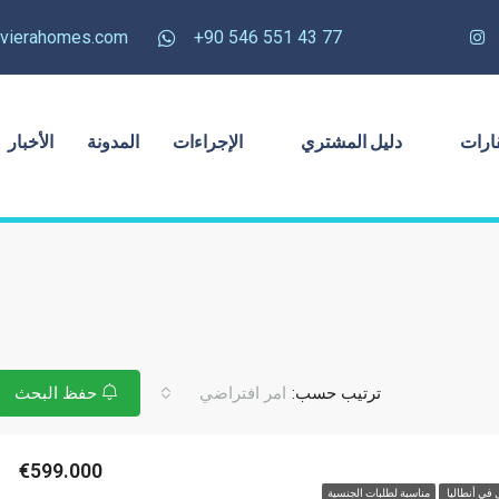
rivierahomes.com
77 43 551 546 90+
ارات
دليل المشتري
الإجراءات
المدونة
الأخبار
ترتيب حسب:
امر افتراضي
حفظ البحث
€599.000
 في أنطاليا
مناسبة لطلبات الجنسية