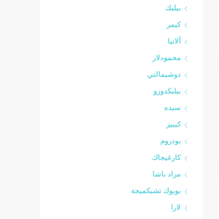
بيليك
كيمر
ألانيا
محمودلار
دوشيمالتي
بيليكدوزو
سيده
كيبيز
بودروم
كارغيجاك
مراد باشا
بويوك تشيكميجة
لارا