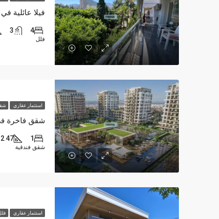
3
4
فلل
استثمار عقاري
شقق
47 M2
1
شقق فندقية
استثمار عقاري
فلل