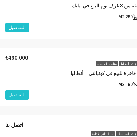
للبيع في بيليك
280 M2
التفاصيل
€430.000
 في أنطاليا
مناسب للجنسية
رة للبيع في كونيالتي – أنطاليا
180 M2
التفاصيل
اتصل بنا
 في اسطنبول
منزل دائم للاقامة