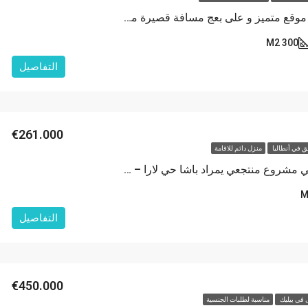
فيلا عائلية في موقع متميز و على بعج مسافة قصيرة من البحر في كونيالتي – أنطاليا
300 M2
التفاصيل
€261.000
 في أنطاليا
منزل دائم للاقامة
شقق فاخرة في مشروع منتجعي يمراد باشا حي لارا – أنطاليا
التفاصيل
€450.000
 في بيليك
مناسبة لطلبات الجنسية