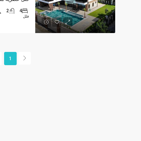
2
4
فلل
1