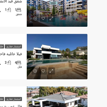
1
1
شقق
استثمار عقاري
فلل
فيلا عائلية فا
3
4
فلل
استثمار عقاري
فلل