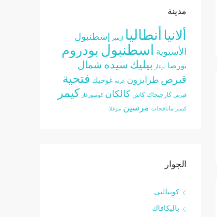
مدينة
أنطاليا
ألانيا
إسطنبول
إزمير
اسطنبول
بودروم
الأسيوية
بيليك
سيده
شمال
بورصا
بوغاز
فتحية
قبرص
طرابزون
غوجيك
غرنه
كيمر
كالكان
كارجيجاك
كاش
قبرص
كومبورغاز
مرسين
مانافجات
كيمير
موغلا
الجوار
كونيالتي
ياليكافاك