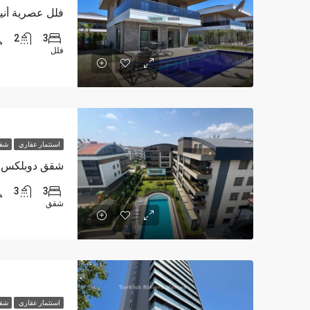
فلل عصرية أنيقة من 3 غرف نوم 
2
3
فلل
استثمار عقاري
شقق
شقق دوبلكس فاخ
3
3
شقق
استثمار عقاري
شقق