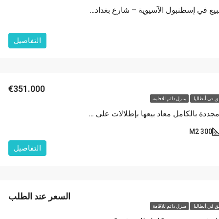
شقق سكنية للبيع في إسطنبول الآسيوية – شارع بغداد كاديكوي
التفاصيل
€351.000
 في أنطاليا
منزل دائم للاقامة
شقة دوبلكس مجددة بالكامل معاد بيعها بإطلالات على جبال طوروس في كونيالتي – أنطاليا
300 M2
التفاصيل
السعر عند الطلب
 في أنطاليا
منزل دائم للاقامة