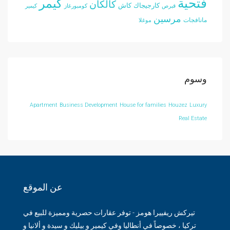
فتحية
كيمر
كالكان
كارجيجاك
كاش
قبرص
كومبورغاز
كيمير
مرسين
مانافجات
موغلا
وسوم
Apartment
Business Development
House for families
Houzez
Luxury
Real Estate
عن الموقع
تيركش ريفييرا هومز - توفر عقارات حصرية ومميزة للبيع في
تركيا ، خصوصاً في أنطاليا وفي كيمير و بيليك و سيدة و ألانيا و