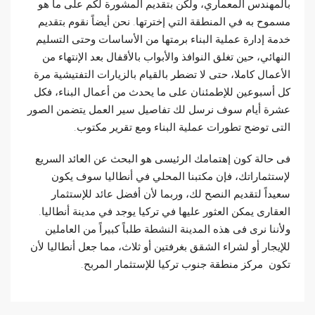
بالمهندس المعماري، ولكن بتقديم المشورة لكم على ما هو
مسموح به في المنطقة التي إخترتها. نحن أيضاً نقوم بتقديم
خدمة إدارة عملية البناء برمتها من الأساسات وحتى التسليم
النهائي، حين تغلق النوافذ والأبواب بالأقفال بعد الإنتهاء من
الأعمال كاملا، حتى لا تضطر بالقيام بالزيارات التفتيشية مرة
كل أسبوعين للإطمئنان على ما يحدث من أعمال البناء، فكل
عشرة أيام سوف نرسل لك تفاصيل سير العمل يتضمن الصور
التى توضح تطورات عملية البناء ومع تقرير مكتوب.
فى حالة كون إهتمامك الرئيسى هو البحث عن العائد السريع
لإستثماراتك، فإن مكتبنا المحلي في أنطاليا سوف يكون
سعيداً لتقديم النصح لك، وربما لأن أفضل عائد للإستثمار
العقارى يمكن العثور عليها في تركيا يوجد في مدينة أنطاليا.
ولأننا نرى فى هذه المدينة النشطة طلباً كبيراً من العاملين
للإيجار أو لشراء الشقق بغرفتين أو ثلاث، مما جعل أنطاليا لأن
تكون مركز منطقة جنوب تركيا للإستثمار المربح.