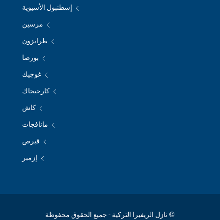
إسطنبول الأسيوية
مرسين
طرابزون
بورصا
غوجيك
كارجيجاك
كاش
مانافجات
قبرص
إزمير
© نازل الريفيرا التركية - جميع الحقوق محفوظة