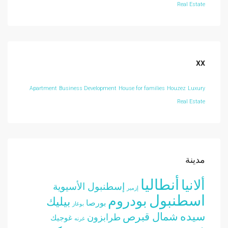
Real Estate
xx
Apartment
Business Development
House for families
Houzez
Luxury
Real Estate
مدينة
أنطاليا
ألانيا
إسطنبول الأسيوية
إزمير
اسطنبول
بودروم
بيليك
بورصا
بوغاز
سيده
شمال قبرص
طرابزون
غوجيك
غرنه