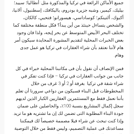
جميع الأماكن الرائعة في تركيا والمذكورة مثل: أنطاليا؛ سييد؛
بيليك، كيمير، وشبه جزيرة بودروم، ياليكافك، إسطنبول، ألانيا،
أكبوك، ألتينكم؛ كوساداسي، هيسورانو؛ فتحيي، كالكان،
والشخص يتساءل حينئذ من أين يبدأ؟ فكل منطقة مختلفة كما
تختلف البحر الأبيض المتوسط ​​عن بحر إيجه، ولذا فان وجود
بعض الخبرات المحلية لتقديم المشورة المحايدة سيكون أمر
هام لأننا نعتقد بأن شراء العقارات في تركيا هو عمل جدى
وهام.
فمن الإنصاف أن نقول بأن فى مكاتبنا المحلية خبراء في كل
جانب من جوانب العقارات في تركيا – فإذا كنت تفكر في
شراء شقة في تركيا بغرفة أو 2 أو 3 غرف من خلال
المخطوطات قبل البناء فسيكون من دواعي سرورنا أن تعلم
بأننا نعمل فقط مع المستثمرين العقاريين الكبار الذين لديهم
سجل إكمال المشاريع بنسبة 100٪، والحاصلين على ضمان
جودة البناء المطلوبة التى تضمن لك إن ما تشتريه هو ما تريد.
وإذا كنت تبحث عن شراء فيلا مصممة خصيصاً لك فيمكننا
مساعدتك فى عملية التصميم، وليس فقط من خلال التوصية