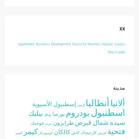
xx
Apartment
Business Development
House for families
Houzez
Luxury
Real Estate
مدينة
أنطاليا
ألانيا
إسطنبول الأسيوية
إزمير
اسطنبول
بودروم
بيليك
بورصا
بوغاز
سيده
شمال قبرص
طرابزون
غوجيك
غرنه
فتحية
كيمر
كالكان
كارجيجاك
كاش
قبرص
كومبورغاز
كيمير