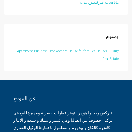
مرسين
مانافجات
موغلا
وسوم
Apartment
Business Development
House for families
Houzez
Luxury
Real Estate
عن الموقع
تيركش ريفييرا هومز - توفر عقارات حصرية ومميزة للبيع في
تركيا ، خصوصاً في أنطاليا وفي كيمير و بيليك و سيدة و ألانيا و
كاش و كالكان و بودروم واسطنبول باعتبارها الوكيل العقاري