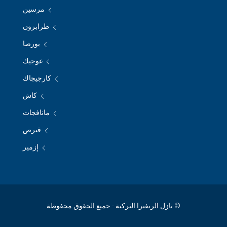
مرسين
طرابزون
بورصا
غوجيك
كارجيجاك
كاش
مانافجات
قبرص
إزمير
© نازل الريفيرا التركية - جميع الحقوق محفوظة