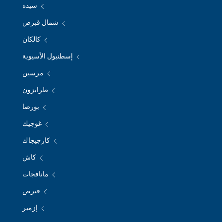
سيده
شمال قبرص
كالكان
إسطنبول الأسيوية
مرسين
طرابزون
بورصا
غوجيك
كارجيجاك
كاش
مانافجات
قبرص
إزمير