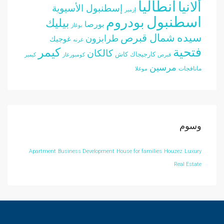
أنطاليا
ألانيا
إسطنبول الأسيوية
إزمير
اسطنبول
بودروم
بيليك
بورصا
بوغاز
سيده
شمال قبرص
طرابزون
غوجيك
غرنه
فتحية
كيمر
كالكان
كارجيجاك
كاش
قبرص
كومبورغاز
كيمير
مرسين
مانافجات
موغلا
وسوم
Apartment
Business Development
House for families
Houzez
Luxury
Real Estate