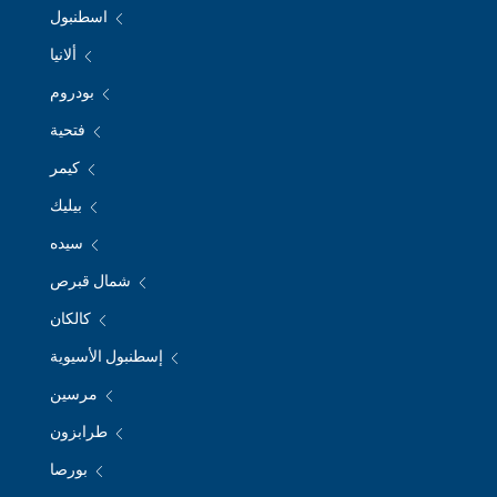
اسطنبول
ألانيا
بودروم
فتحية
كيمر
بيليك
سيده
شمال قبرص
كالكان
إسطنبول الأسيوية
مرسين
طرابزون
بورصا