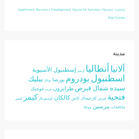
Apartment
Business Development
House for families
Houzez
Luxury
Real Estate
مدينة
أنطاليا
ألانيا
إسطنبول الأسيوية
إزمير
اسطنبول
بودروم
بيليك
بورصا
بوغاز
سيده
شمال قبرص
طرابزون
غوجيك
غرنه
فتحية
كيمر
كالكان
كارجيجاك
كاش
قبرص
كومبورغاز
كيمير
مرسين
مانافجات
موغلا