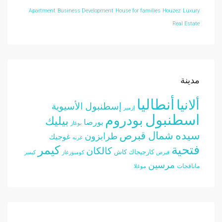
Apartment
Business Development
House for families
Houzez
Luxury
Real Estate
مدينة
أنطاليا
ألانيا
إسطنبول الأسيوية
إزمير
اسطنبول
بودروم
بيليك
بورصا
بوغاز
سيده
شمال قبرص
طرابزون
غوجيك
غرنه
فتحية
كيمر
كالكان
كارجيجاك
كاش
قبرص
كومبورغاز
كيمير
مرسين
مانافجات
موغلا