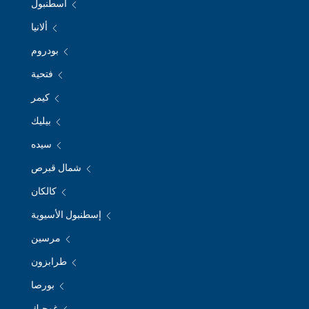
اسطنبول
ألانيا
بودروم
فتحية
كيمر
بيليك
سيده
شمال قبرص
كالكان
إسطنبول الأسيوية
مرسين
طرابزون
بورصا
غوجيك