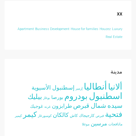
xx
Apartment
Business Development
House for families
Houzez
Luxury
Real Estate
مدينة
أنطاليا
ألانيا
إسطنبول الأسيوية
إزمير
اسطنبول
بودروم
بيليك
بورصا
بوغاز
سيده
شمال قبرص
طرابزون
غوجيك
غرنه
فتحية
كيمر
كالكان
كارجيجاك
كاش
قبرص
كومبورغاز
كيمير
مرسين
مانافجات
موغلا