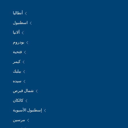
أنطاليا
اسطنبول
ألانيا
بودروم
فتحية
كيمر
بيليك
سيده
شمال قبرص
كالكان
إسطنبول الأسيوية
مرسين