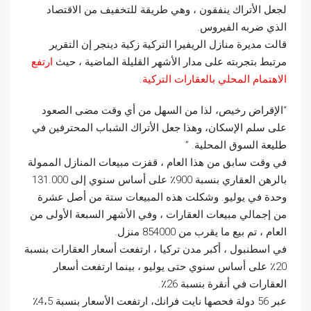
لجعل الأتراك ينفقون ، وهي طريقة للتخفيف من الاقتصاد
الذي ضربه الفيروس.
قالت مديرة منازل الريفيرا التركية زكية دينجر إن التقرير
مرتبط بتجربته على مدار الأشهر القليلة الماضية ، حيث
ارتفع
الاهتمام المحلي بالعقارات التركية.
“الإقراض رخيص، لذا من السهل من أي وقت مضى الصعود
على سلم الإسكان، وهذا جعل الأتراك الشباب المحترفين في
طليعة السوق المحلية. ”
في وقت سابق من هذا العام ، قفزت مبيعات المنازل الممولة
بالرهن العقاري بنسبة 900٪ على أساس سنوي إلى 131.000
وحدة في يوليو. وشكلت هذه المبيعات ستة من أصل عشرة
من إجمالي مبيعات العقارات ، وفي الأشهر السبعة الأولى من
العام ، تم بيع ما يقرب من 854000 منزل.
في اسطنبول ، أكبر مدن تركيا ، ارتفعت أسعار العقارات بنسبة
20٪ على أساس سنوي حتى يوليو ، بينما ارتفعت أسعار
العقارات في أنقرة بنسبة 26٪.
عبر 56 دولة فحصها نايت فرانك، ارتفعت الأسعار بنسبة 4،5٪