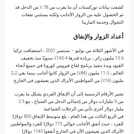
كشفت بيانات توركستات أن ما يقرب من 78 ٪ من الدخل قد
تم الحصول عليه من الزوار الأجانب ولكنه يستثني نفقات
التجوال وخدمة المارينا.
أعداد الزوار والإنفاق
في الأشهر الثلاثة من يوليو – سبتمبر 2021 ، استضافت تركيا
13.6 مليون زائر ، بزيادة قدرها 143.4٪ سنويًا منذ تخفيف
القيود وبدء تنفيذ برنامج لقاح فيروس كورونا في جميع أنحاء
العالم ، 11.5 مليون (84٪) من الزوار كانوا أجانب بينما بقي 2،2
مليون (16٪) من المواطنين الأتراك الذين يعيشون في الخارج.
تشير الأرقام الرسمية إلى أن الإنفاق الفردي يشكل ما يقرب
من 9 مليارات دولار من إجمالي الدخل من السياح ، مع 2.3
مليار دولار أخرى تأتي من الرحلات الجماعية.
في الربع الثالث من هذا العام ، بلغ متوسط الإنفاق 835 دولارًا
للفرد ، حيث أنفق الأجانب حوالي 773 دولارًا للفرد والمواطنين
الأتراك الذين يعيشون الآن في الخارج أنفقوا 1145 دولارًا