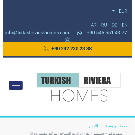
EUR
AR
RU
DE
EN
info@turkishrivierahomes.com
77 43 551 546 90+
88 23 230 242 90+
الصفحة الرئيسية
الأخبار
شهد يوليو – سبتمبر ارتفاع إيرادات السياحة التركية بنسبة 182٪