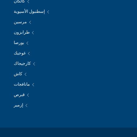
كالكان
إسطنبول الأسيوية
مرسين
طرابزون
بورصا
غوجيك
كارجيجاك
كاش
مانافجات
قبرص
إزمير