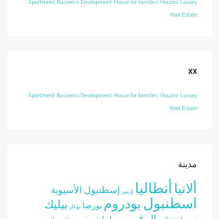
Apartment
Business Development
House for families
Houzez
Luxury
Real Estate
xx
Apartment
Business Development
House for families
Houzez
Luxury
Real Estate
مدينة
أنطاليا
ألانيا
إسطنبول الأسيوية
إزمير
اسطنبول
بودروم
بيليك
بورصا
بوغاز
سيده
شمال قبرص