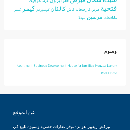
طرابزون
غوجيك
غرنه
فتحية
كيمر
كالكان
كارجيجاك
كاش
قبرص
كومبورغاز
كيمير
مرسين
مانافجات
موغلا
وسوم
Apartment
Business Development
House for families
Houzez
Luxury
Real Estate
عن الموقع
تيركش ريفييرا هومز - توفر عقارات حصرية ومميزة للبيع في