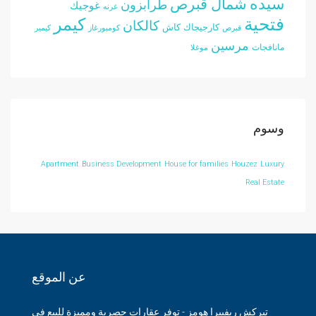
سيده
شمال قبرص
طرابزون
غوجيك
غرنه
فتحية
كيمر
كالكان
كارجيجاك
كاش
قبرص
كومبورغاز
كيمير
مرسين
مانافجات
موغلا
وسوم
Apartment
Business Development
House for families
Houzez
Luxury
Real Estate
عن الموقع
تيركش ريفييرا هومز - توفر عقارات حصرية ومميزة للبيع في