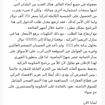
معقولة في جميع أنحاء العالم. هناك العديد من البلدان التي
لديها منتجات استثمارية أخرى مماثلة ، ولكن لا شيء يقترب
من الحصول على الجنسية الكاملة لتركيا بسعر 250 ألف دولار.
ولما كان الأمر كذلك ، فقد ارتفع معدل طلب الدخول إلى هذا
البرنامج بشكل مطرد ، خاصة خلال أشهر الجائحة.
مع ارتفاع هذا الطلب ، تبع ذلك التكهنات برفع الأسعار. هنا في
منازل الريفيرا التركية ، توقعنا ارتفاعًا إلى 500000 دولار
بحلول بداية عام 2022. ولم نأخذ في الحسبان التضخم العالمي
وغيره من العوامل غير المتوقعة التي أثرت على الأسواق على
مدار الثمانية عشر شهرًا الماضية. لذا فإن منظورنا الفوري
لهذا الإعلان هو تفاؤل لأن كلاً من برنامج الحكومة التركية
يحتفظ بجميع ألقابه السابقة بين الحزم القابلة للمقارنة عالميًا
، ومن المفترض أن يؤدي ذلك أيضًا إلى تعزيز الاقتصاد التركي
في قطاع العقارات. المساهمة في هذا النمو الصحي الشامل
للسوق الناشئة. تعود بالفائدة على الحكومة والمستثمرين على
حدٍ سواء.
لماذا الان