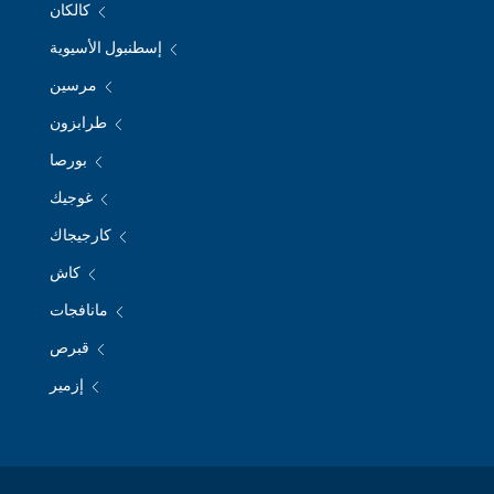
كالكان
إسطنبول الأسيوية
مرسين
طرابزون
بورصا
غوجيك
كارجيجاك
كاش
مانافجات
قبرص
إزمير